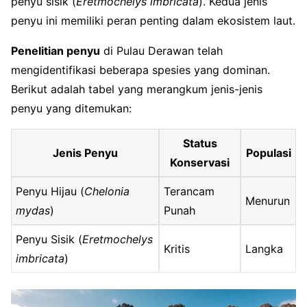
penyu sisik (
Eretmochelys imbricata
). Kedua jenis
penyu ini memiliki peran penting dalam ekosistem laut.
Penelitian penyu
di Pulau Derawan telah
mengidentifikasi beberapa spesies yang dominan.
Berikut adalah tabel yang merangkum jenis-jenis
penyu yang ditemukan:
Status
Jenis Penyu
Populasi
Konservasi
Penyu Hijau (
Chelonia
Terancam
Menurun
mydas
)
Punah
Penyu Sisik (
Eretmochelys
Kritis
Langka
imbricata
)