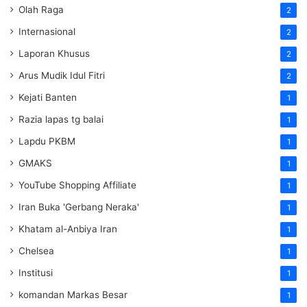
Olah Raga
2
Internasional
2
Laporan Khusus
2
Arus Mudik Idul Fitri
2
Kejati Banten
1
Razia lapas tg balai
1
Lapdu PKBM
1
GMAKS
1
YouTube Shopping Affiliate
1
Iran Buka 'Gerbang Neraka'
1
Khatam al-Anbiya Iran
1
Chelsea
1
Institusi
1
komandan Markas Besar
1