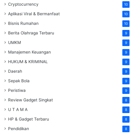
Cryptocurrency
10
Aplikasi Viral & Bermanfaat
10
Bisnis Rumahan
10
Berita Olahraga Terbaru
9
UMKM
9
Manajemen Keuangan
9
HUKUM & KRIMINAL
9
Daerah
9
Sepak Bola
9
Peristiwa
9
Review Gadget Singkat
8
U T A M A
8
HP & Gadget Terbaru
8
Pendidikan
8