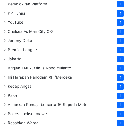
Pemblokiran Platform
1
PP Tunas
1
YouTube
1
Chelsea Vs Man City 0-3
1
Jeremy Doku
1
Premier League
1
Jakarta
1
Brigjen TNI Yustinus Nono Yulianto
1
Ini Harapan Pangdam XIII/Merdeka
1
Kecap Angsa
1
Pase
1
Amankan Remaja berserta 16 Sepeda Motor
1
Polres Lhokseumawe
1
Resahkan Warga
1