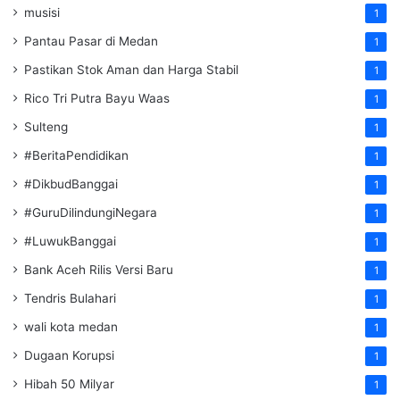
musisi
1
Pantau Pasar di Medan
1
Pastikan Stok Aman dan Harga Stabil
1
Rico Tri Putra Bayu Waas
1
Sulteng
1
#BeritaPendidikan
1
#DikbudBanggai
1
#GuruDilindungiNegara
1
#LuwukBanggai
1
Bank Aceh Rilis Versi Baru
1
Tendris Bulahari
1
wali kota medan
1
Dugaan Korupsi
1
Hibah 50 Milyar
1