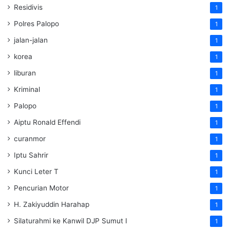
Residivis
1
Polres Palopo
1
jalan-jalan
1
korea
1
liburan
1
Kriminal
1
Palopo
1
Aiptu Ronald Effendi
1
curanmor
1
Iptu Sahrir
1
Kunci Leter T
1
Pencurian Motor
1
H. Zakiyuddin Harahap
1
Silaturahmi ke Kanwil DJP Sumut I
1