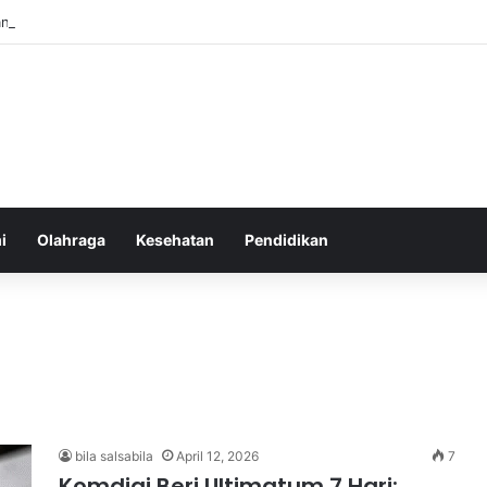
an yang Tumbuh Stabil dan Aman untuk Pendapatan Jangka Panjang
i
Olahraga
Kesehatan
Pendidikan
bila salsabila
April 12, 2026
7
Komdigi Beri Ultimatum 7 Hari: