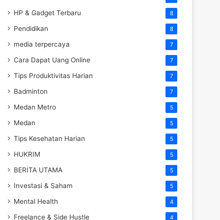
HP & Gadget Terbaru
8
Pendidikan
8
media terpercaya
7
Cara Dapat Uang Online
7
Tips Produktivitas Harian
7
Badminton
7
Medan Metro
5
Medan
5
Tips Kesehatan Harian
5
HUKRIM
5
BERITA UTAMA
5
Investasi & Saham
5
Mental Health
4
Freelance & Side Hustle
4