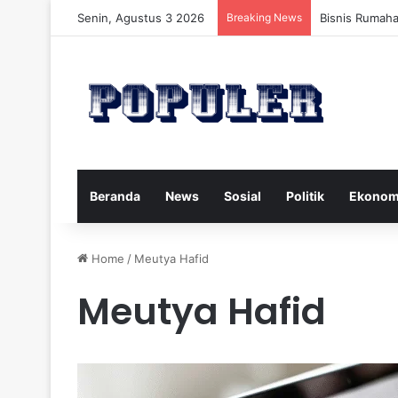
Senin, Agustus 3 2026
Breaking News
Bisnis Rumah
Beranda
News
Sosial
Politik
Ekonom
Home
/
Meutya Hafid
Meutya Hafid