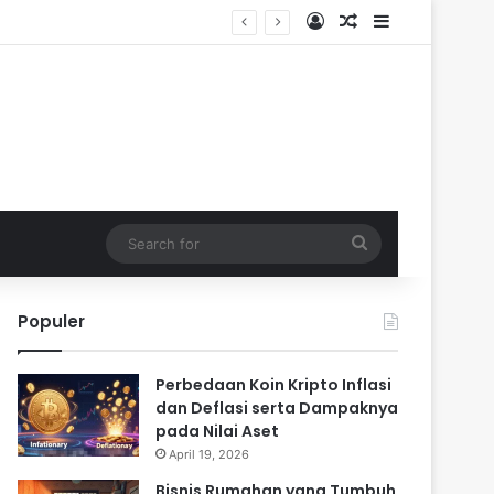
Log In
Random Article
Sidebar
Search
for
Populer
Perbedaan Koin Kripto Inflasi
dan Deflasi serta Dampaknya
pada Nilai Aset
April 19, 2026
Bisnis Rumahan yang Tumbuh