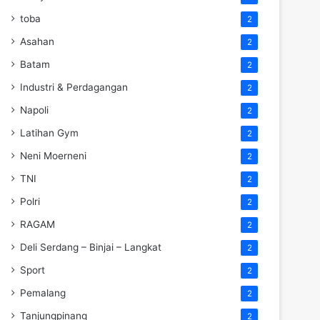
toba
2
Asahan
2
Batam
2
Industri & Perdagangan
2
Napoli
2
Latihan Gym
2
Neni Moerneni
2
TNI
2
Polri
2
RAGAM
2
Deli Serdang – Binjai – Langkat
2
Sport
2
Pemalang
2
Tanjungpinang
2