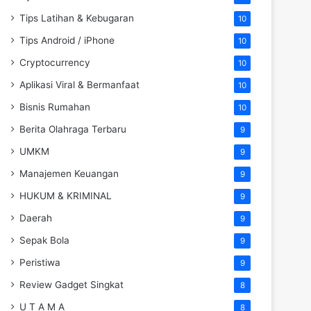
Tips Latihan & Kebugaran
10
Tips Android / iPhone
10
Cryptocurrency
10
Aplikasi Viral & Bermanfaat
10
Bisnis Rumahan
10
Berita Olahraga Terbaru
9
UMKM
9
Manajemen Keuangan
9
HUKUM & KRIMINAL
9
Daerah
9
Sepak Bola
9
Peristiwa
9
Review Gadget Singkat
8
U T A M A
8