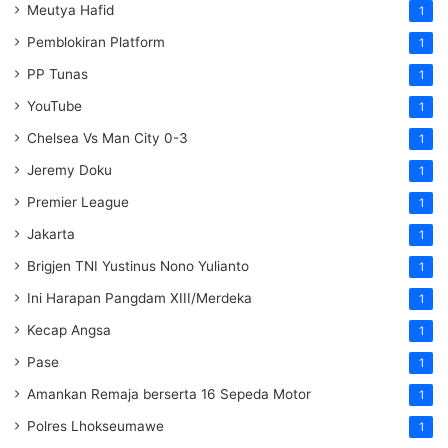
Meutya Hafid
1
Pemblokiran Platform
1
PP Tunas
1
YouTube
1
Chelsea Vs Man City 0-3
1
Jeremy Doku
1
Premier League
1
Jakarta
1
Brigjen TNI Yustinus Nono Yulianto
1
Ini Harapan Pangdam XIII/Merdeka
1
Kecap Angsa
1
Pase
1
Amankan Remaja berserta 16 Sepeda Motor
1
Polres Lhokseumawe
1