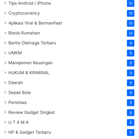
Tips Android / iPhone
10
Cryptocurrency
10
Aplikasi Viral & Bermanfaat
10
Bisnis Rumahan
10
Berita Olahraga Terbaru
9
UMKM
9
Manajemen Keuangan
9
HUKUM & KRIMINAL
9
Daerah
9
Sepak Bola
9
Peristiwa
9
Review Gadget Singkat
8
U T A M A
8
HP & Gadget Terbaru
8