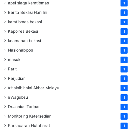
apel siaga kamtibmas
1
Berita Bekasi Hari Ini
1
kamtibmas bekasi
1
Kapolres Bekasi
1
keamanan bekasi
1
Nasionalxpos
1
masuk
1
Parit
1
Perjudian
1
#Halalbihalal Akbar Melayu
1
#Wagubsu
1
Dr.Jonius Taripar
1
Monitoring Ketersedian
1
Parsaoaran Hutabarat
1