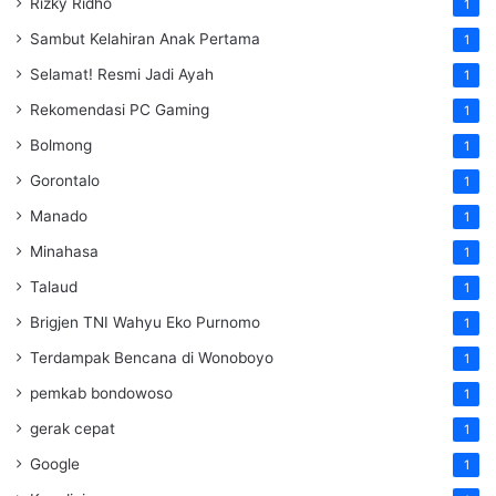
Rizky Ridho
1
Sambut Kelahiran Anak Pertama
1
Selamat! Resmi Jadi Ayah
1
Rekomendasi PC Gaming
1
Bolmong
1
Gorontalo
1
Manado
1
Minahasa
1
Talaud
1
Brigjen TNI Wahyu Eko Purnomo
1
Terdampak Bencana di Wonoboyo
1
pemkab bondowoso
1
gerak cepat
1
Google
1