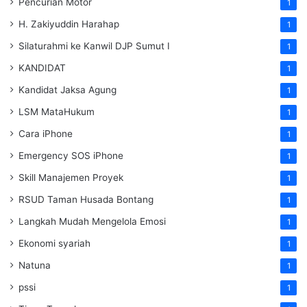
Pencurian Motor
1
H. Zakiyuddin Harahap
1
Silaturahmi ke Kanwil DJP Sumut I
1
KANDIDAT
1
Kandidat Jaksa Agung
1
LSM MataHukum
1
Cara iPhone
1
Emergency SOS iPhone
1
Skill Manajemen Proyek
1
RSUD Taman Husada Bontang
1
Langkah Mudah Mengelola Emosi
1
Ekonomi syariah
1
Natuna
1
pssi
1