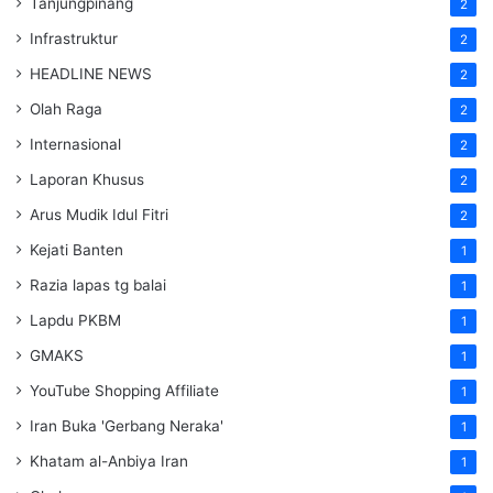
Tanjungpinang
2
Infrastruktur
2
HEADLINE NEWS
2
Olah Raga
2
Internasional
2
Laporan Khusus
2
Arus Mudik Idul Fitri
2
Kejati Banten
1
Razia lapas tg balai
1
Lapdu PKBM
1
GMAKS
1
YouTube Shopping Affiliate
1
Iran Buka 'Gerbang Neraka'
1
Khatam al-Anbiya Iran
1