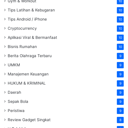
Gym & Workout
10
Tips Latihan & Kebugaran
10
Tips Android / iPhone
10
Cryptocurrency
10
Aplikasi Viral & Bermanfaat
10
Bisnis Rumahan
10
Berita Olahraga Terbaru
9
UMKM
9
Manajemen Keuangan
9
HUKUM & KRIMINAL
9
Daerah
9
Sepak Bola
9
Peristiwa
9
Review Gadget Singkat
8