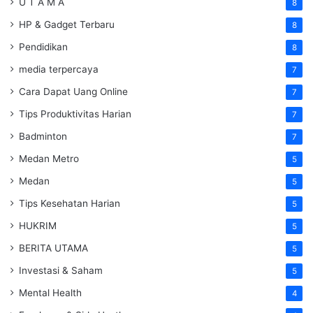
U T A M A
8
HP & Gadget Terbaru
8
Pendidikan
8
media terpercaya
7
Cara Dapat Uang Online
7
Tips Produktivitas Harian
7
Badminton
7
Medan Metro
5
Medan
5
Tips Kesehatan Harian
5
HUKRIM
5
BERITA UTAMA
5
Investasi & Saham
5
Mental Health
4