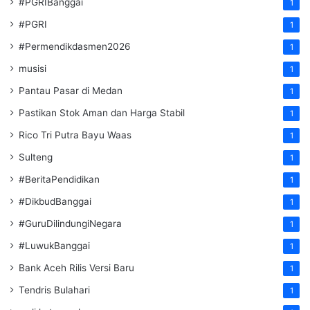
#PGRIBanggai
1
#PGRI
1
#Permendikdasmen2026
1
musisi
1
Pantau Pasar di Medan
1
Pastikan Stok Aman dan Harga Stabil
1
Rico Tri Putra Bayu Waas
1
Sulteng
1
#BeritaPendidikan
1
#DikbudBanggai
1
#GuruDilindungiNegara
1
#LuwukBanggai
1
Bank Aceh Rilis Versi Baru
1
Tendris Bulahari
1