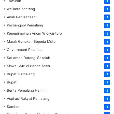
Tawuran
1
walikota bontang
1
Anak Perusahaan
1
Kesbangpol Pemalang
1
Kepemimpinan Anom Widiyantoro
1
Marak Gunakan Sepeda Motor
1
Government Relations
1
Satlantas Datangi Sekolah
1
Siswa SMP di Banda Aceh
1
Bupati Pemalang
1
Bupati
1
Berita Pemalang Hari Ini
1
Aspirasi Rakyat Pemalang
1
Sambut
1