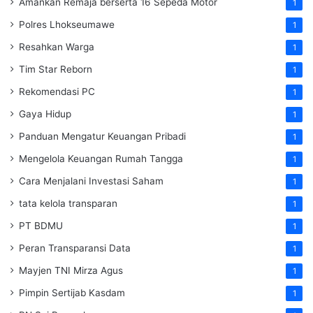
Amankan Remaja berserta 16 Sepeda Motor
1
Polres Lhokseumawe
1
Resahkan Warga
1
Tim Star Reborn
1
Rekomendasi PC
1
Gaya Hidup
1
Panduan Mengatur Keuangan Pribadi
1
Mengelola Keuangan Rumah Tangga
1
Cara Menjalani Investasi Saham
1
tata kelola transparan
1
PT BDMU
1
Peran Transparansi Data
1
Mayjen TNI Mirza Agus
1
Pimpin Sertijab Kasdam
1