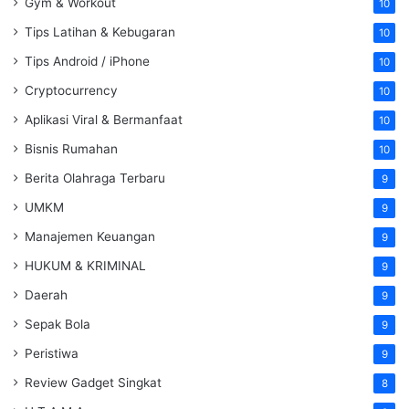
Gym & Workout
10
Tips Latihan & Kebugaran
10
Tips Android / iPhone
10
Cryptocurrency
10
Aplikasi Viral & Bermanfaat
10
Bisnis Rumahan
10
Berita Olahraga Terbaru
9
UMKM
9
Manajemen Keuangan
9
HUKUM & KRIMINAL
9
Daerah
9
Sepak Bola
9
Peristiwa
9
Review Gadget Singkat
8