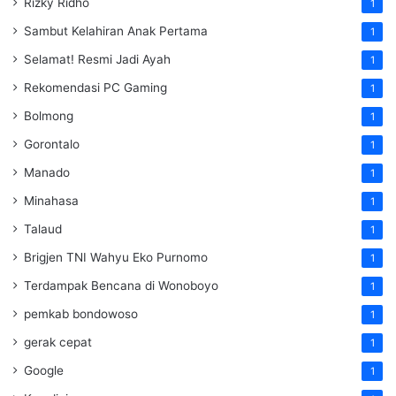
Rizky Ridho
1
Sambut Kelahiran Anak Pertama
1
Selamat! Resmi Jadi Ayah
1
Rekomendasi PC Gaming
1
Bolmong
1
Gorontalo
1
Manado
1
Minahasa
1
Talaud
1
Brigjen TNI Wahyu Eko Purnomo
1
Terdampak Bencana di Wonoboyo
1
pemkab bondowoso
1
gerak cepat
1
Google
1