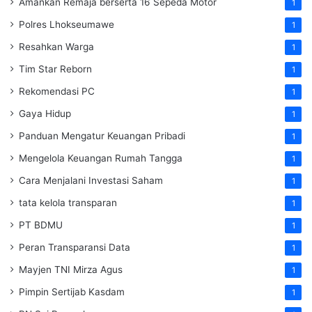
Amankan Remaja berserta 16 Sepeda Motor
1
Polres Lhokseumawe
1
Resahkan Warga
1
Tim Star Reborn
1
Rekomendasi PC
1
Gaya Hidup
1
Panduan Mengatur Keuangan Pribadi
1
Mengelola Keuangan Rumah Tangga
1
Cara Menjalani Investasi Saham
1
tata kelola transparan
1
PT BDMU
1
Peran Transparansi Data
1
Mayjen TNI Mirza Agus
1
Pimpin Sertijab Kasdam
1