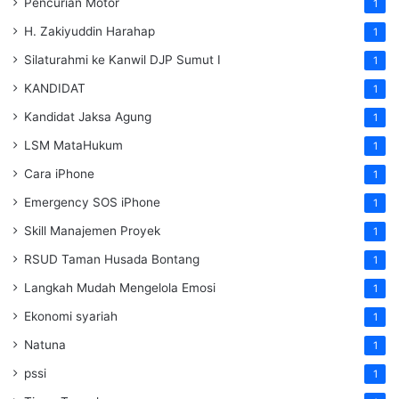
Pencurian Motor
1
H. Zakiyuddin Harahap
1
Silaturahmi ke Kanwil DJP Sumut I
1
KANDIDAT
1
Kandidat Jaksa Agung
1
LSM MataHukum
1
Cara iPhone
1
Emergency SOS iPhone
1
Skill Manajemen Proyek
1
RSUD Taman Husada Bontang
1
Langkah Mudah Mengelola Emosi
1
Ekonomi syariah
1
Natuna
1
pssi
1