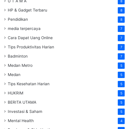
U T A M A
8
HP & Gadget Terbaru
8
Pendidikan
8
media terpercaya
7
Cara Dapat Uang Online
7
Tips Produktivitas Harian
7
Badminton
7
Medan Metro
5
Medan
5
Tips Kesehatan Harian
5
HUKRIM
5
BERITA UTAMA
5
Investasi & Saham
5
Mental Health
4