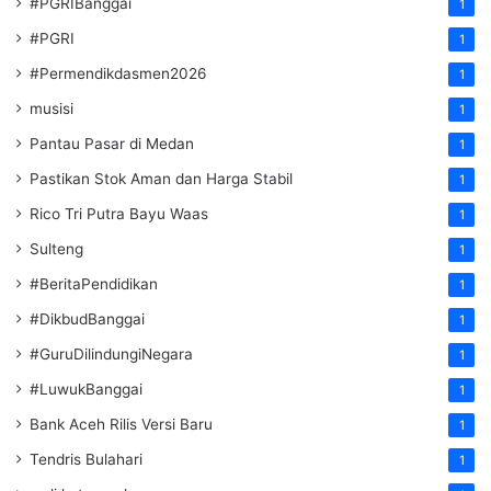
#PGRIBanggai
1
#PGRI
1
#Permendikdasmen2026
1
musisi
1
Pantau Pasar di Medan
1
Pastikan Stok Aman dan Harga Stabil
1
Rico Tri Putra Bayu Waas
1
Sulteng
1
#BeritaPendidikan
1
#DikbudBanggai
1
#GuruDilindungiNegara
1
#LuwukBanggai
1
Bank Aceh Rilis Versi Baru
1
Tendris Bulahari
1