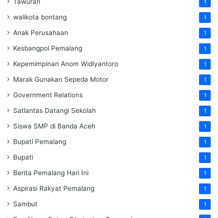
Tawuran
1
walikota bontang
1
Anak Perusahaan
1
Kesbangpol Pemalang
1
Kepemimpinan Anom Widiyantoro
1
Marak Gunakan Sepeda Motor
1
Government Relations
1
Satlantas Datangi Sekolah
1
Siswa SMP di Banda Aceh
1
Bupati Pemalang
1
Bupati
1
Berita Pemalang Hari Ini
1
Aspirasi Rakyat Pemalang
1
Sambut
1