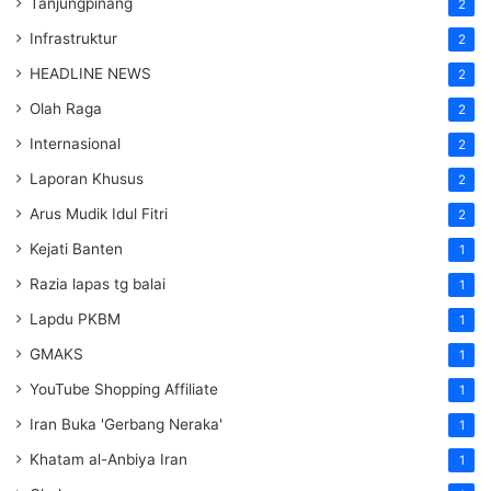
Tanjungpinang
2
Infrastruktur
2
HEADLINE NEWS
2
Olah Raga
2
Internasional
2
Laporan Khusus
2
Arus Mudik Idul Fitri
2
Kejati Banten
1
Razia lapas tg balai
1
Lapdu PKBM
1
GMAKS
1
YouTube Shopping Affiliate
1
Iran Buka 'Gerbang Neraka'
1
Khatam al-Anbiya Iran
1