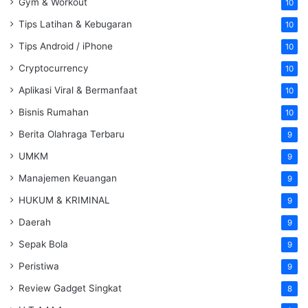
Gym & Workout
10
Tips Latihan & Kebugaran
10
Tips Android / iPhone
10
Cryptocurrency
10
Aplikasi Viral & Bermanfaat
10
Bisnis Rumahan
10
Berita Olahraga Terbaru
9
UMKM
9
Manajemen Keuangan
9
HUKUM & KRIMINAL
9
Daerah
9
Sepak Bola
9
Peristiwa
9
Review Gadget Singkat
8