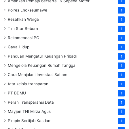
Amankan Remaja berserta 16 Sepeda Motor
1
Polres Lhokseumawe
1
Resahkan Warga
1
Tim Star Reborn
1
Rekomendasi PC
1
Gaya Hidup
1
Panduan Mengatur Keuangan Pribadi
1
Mengelola Keuangan Rumah Tangga
1
Cara Menjalani Investasi Saham
1
tata kelola transparan
1
PT BDMU
1
Peran Transparansi Data
1
Mayjen TNI Mirza Agus
1
Pimpin Sertijab Kasdam
1