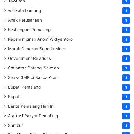
Tawuran
1
walikota bontang
1
Anak Perusahaan
1
Kesbangpol Pemalang
1
Kepemimpinan Anom Widiyantoro
1
Marak Gunakan Sepeda Motor
1
Government Relations
1
Satlantas Datangi Sekolah
1
Siswa SMP di Banda Aceh
1
Bupati Pemalang
1
Bupati
1
Berita Pemalang Hari Ini
1
Aspirasi Rakyat Pemalang
1
Sambut
1