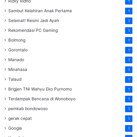
Rizky Ridho
1
Sambut Kelahiran Anak Pertama
1
Selamat! Resmi Jadi Ayah
1
Rekomendasi PC Gaming
1
Bolmong
1
Gorontalo
1
Manado
1
Minahasa
1
Talaud
1
Brigjen TNI Wahyu Eko Purnomo
1
Terdampak Bencana di Wonoboyo
1
pemkab bondowoso
1
gerak cepat
1
Google
1