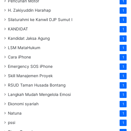
Pencurian Motor
1
H. Zakiyuddin Harahap
1
Silaturahmi ke Kanwil DJP Sumut I
1
KANDIDAT
1
Kandidat Jaksa Agung
1
LSM MataHukum
1
Cara iPhone
1
Emergency SOS iPhone
1
Skill Manajemen Proyek
1
RSUD Taman Husada Bontang
1
Langkah Mudah Mengelola Emosi
1
Ekonomi syariah
1
Natuna
1
pssi
1