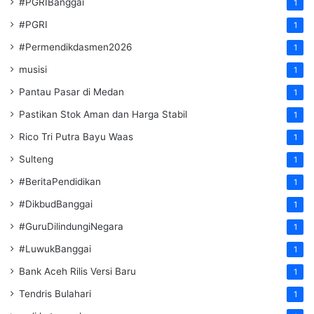
#PGRIBanggai
1
#PGRI
1
#Permendikdasmen2026
1
musisi
1
Pantau Pasar di Medan
1
Pastikan Stok Aman dan Harga Stabil
1
Rico Tri Putra Bayu Waas
1
Sulteng
1
#BeritaPendidikan
1
#DikbudBanggai
1
#GuruDilindungiNegara
1
#LuwukBanggai
1
Bank Aceh Rilis Versi Baru
1
Tendris Bulahari
1