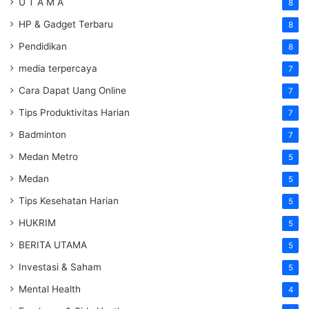
U T A M A
8
HP & Gadget Terbaru
8
Pendidikan
8
media terpercaya
7
Cara Dapat Uang Online
7
Tips Produktivitas Harian
7
Badminton
7
Medan Metro
5
Medan
5
Tips Kesehatan Harian
5
HUKRIM
5
BERITA UTAMA
5
Investasi & Saham
5
Mental Health
4