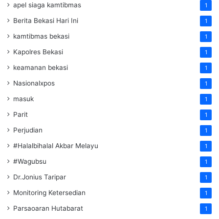
apel siaga kamtibmas
1
Berita Bekasi Hari Ini
1
kamtibmas bekasi
1
Kapolres Bekasi
1
keamanan bekasi
1
Nasionalxpos
1
masuk
1
Parit
1
Perjudian
1
#Halalbihalal Akbar Melayu
1
#Wagubsu
1
Dr.Jonius Taripar
1
Monitoring Ketersedian
1
Parsaoaran Hutabarat
1