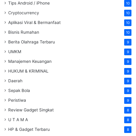
Tips Android / iPhone
10
Cryptocurrency
10
Aplikasi Viral & Bermanfaat
10
Bisnis Rumahan
10
Berita Olahraga Terbaru
9
UMKM
9
Manajemen Keuangan
9
HUKUM & KRIMINAL
9
Daerah
9
Sepak Bola
9
Peristiwa
9
Review Gadget Singkat
8
U T A M A
8
HP & Gadget Terbaru
8