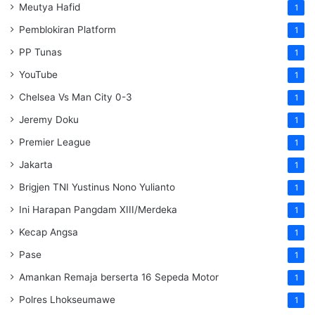
Meutya Hafid
1
Pemblokiran Platform
1
PP Tunas
1
YouTube
1
Chelsea Vs Man City 0-3
1
Jeremy Doku
1
Premier League
1
Jakarta
1
Brigjen TNI Yustinus Nono Yulianto
1
Ini Harapan Pangdam XIII/Merdeka
1
Kecap Angsa
1
Pase
1
Amankan Remaja berserta 16 Sepeda Motor
1
Polres Lhokseumawe
1