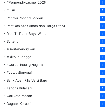
#Permendikdasmen2026
1
musisi
1
Pantau Pasar di Medan
1
Pastikan Stok Aman dan Harga Stabil
1
Rico Tri Putra Bayu Waas
1
Sulteng
1
#BeritaPendidikan
1
#DikbudBanggai
1
#GuruDilindungiNegara
1
#LuwukBanggai
1
Bank Aceh Rilis Versi Baru
1
Tendris Bulahari
1
wali kota medan
1
Dugaan Korupsi
1