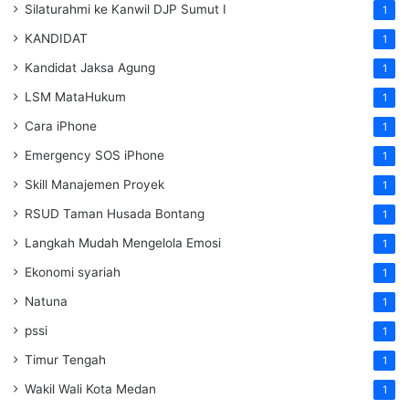
Silaturahmi ke Kanwil DJP Sumut I
1
KANDIDAT
1
Kandidat Jaksa Agung
1
LSM MataHukum
1
Cara iPhone
1
Emergency SOS iPhone
1
Skill Manajemen Proyek
1
RSUD Taman Husada Bontang
1
Langkah Mudah Mengelola Emosi
1
Ekonomi syariah
1
Natuna
1
pssi
1
Timur Tengah
1
Wakil Wali Kota Medan
1