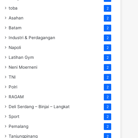
toba
2
Asahan
2
Batam
2
Industri & Perdagangan
2
Napoli
2
Latihan Gym
2
Neni Moerneni
2
TNI
2
Polri
2
RAGAM
2
Deli Serdang – Binjai – Langkat
2
Sport
2
Pemalang
2
Tanjungpinang
2