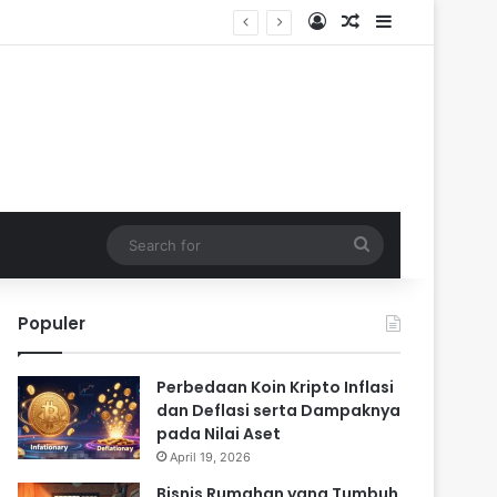
Log In
Random Article
Sidebar
Search
for
Populer
Perbedaan Koin Kripto Inflasi
dan Deflasi serta Dampaknya
pada Nilai Aset
April 19, 2026
Bisnis Rumahan yang Tumbuh