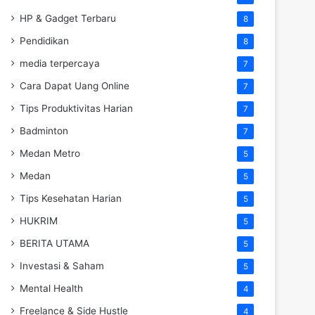
HP & Gadget Terbaru
8
Pendidikan
8
media terpercaya
7
Cara Dapat Uang Online
7
Tips Produktivitas Harian
7
Badminton
7
Medan Metro
5
Medan
5
Tips Kesehatan Harian
5
HUKRIM
5
BERITA UTAMA
5
Investasi & Saham
5
Mental Health
4
Freelance & Side Hustle
4