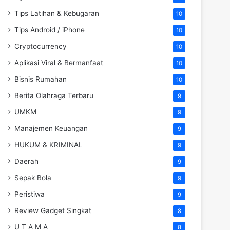
Tips Latihan & Kebugaran
10
Tips Android / iPhone
10
Cryptocurrency
10
Aplikasi Viral & Bermanfaat
10
Bisnis Rumahan
10
Berita Olahraga Terbaru
9
UMKM
9
Manajemen Keuangan
9
HUKUM & KRIMINAL
9
Daerah
9
Sepak Bola
9
Peristiwa
9
Review Gadget Singkat
8
U T A M A
8