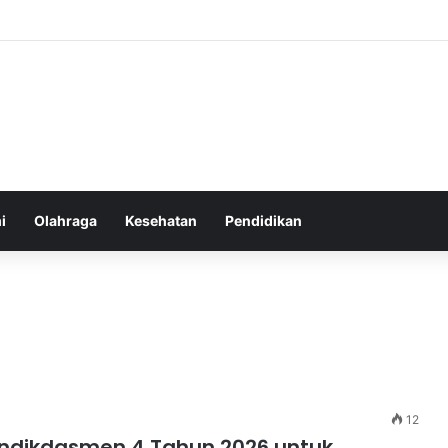
an yang Tumbuh Stabil dan Aman untuk Pendapatan Jangka Panjang
i
Olahraga
Kesehatan
Pendidikan
12
endikdasmen 4 Tahun 2026 untuk