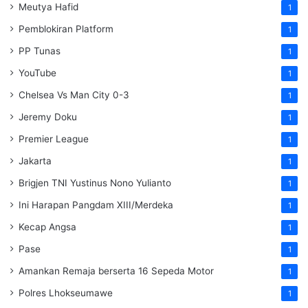
Meutya Hafid
1
Pemblokiran Platform
1
PP Tunas
1
YouTube
1
Chelsea Vs Man City 0-3
1
Jeremy Doku
1
Premier League
1
Jakarta
1
Brigjen TNI Yustinus Nono Yulianto
1
Ini Harapan Pangdam XIII/Merdeka
1
Kecap Angsa
1
Pase
1
Amankan Remaja berserta 16 Sepeda Motor
1
Polres Lhokseumawe
1