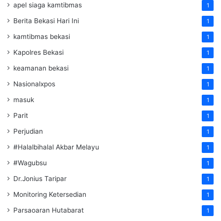
apel siaga kamtibmas
1
Berita Bekasi Hari Ini
1
kamtibmas bekasi
1
Kapolres Bekasi
1
keamanan bekasi
1
Nasionalxpos
1
masuk
1
Parit
1
Perjudian
1
#Halalbihalal Akbar Melayu
1
#Wagubsu
1
Dr.Jonius Taripar
1
Monitoring Ketersedian
1
Parsaoaran Hutabarat
1