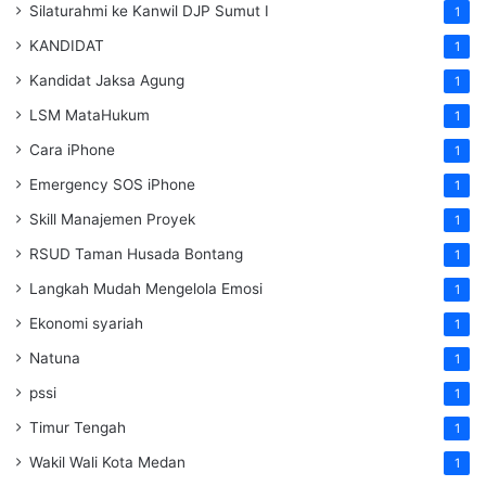
Silaturahmi ke Kanwil DJP Sumut I
1
KANDIDAT
1
Kandidat Jaksa Agung
1
LSM MataHukum
1
Cara iPhone
1
Emergency SOS iPhone
1
Skill Manajemen Proyek
1
RSUD Taman Husada Bontang
1
Langkah Mudah Mengelola Emosi
1
Ekonomi syariah
1
Natuna
1
pssi
1
Timur Tengah
1
Wakil Wali Kota Medan
1