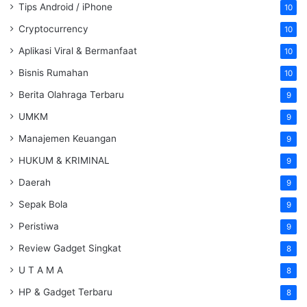
Tips Android / iPhone
10
Cryptocurrency
10
Aplikasi Viral & Bermanfaat
10
Bisnis Rumahan
10
Berita Olahraga Terbaru
9
UMKM
9
Manajemen Keuangan
9
HUKUM & KRIMINAL
9
Daerah
9
Sepak Bola
9
Peristiwa
9
Review Gadget Singkat
8
U T A M A
8
HP & Gadget Terbaru
8