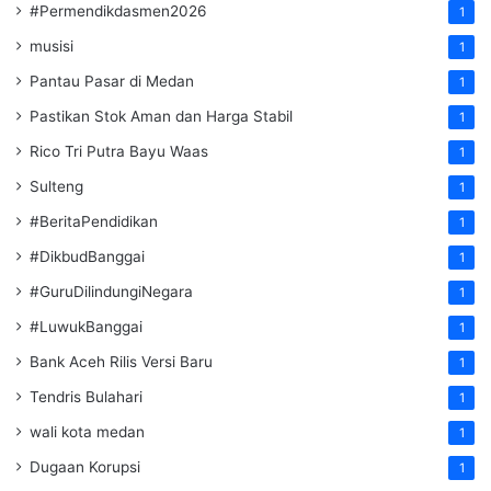
#Permendikdasmen2026
1
musisi
1
Pantau Pasar di Medan
1
Pastikan Stok Aman dan Harga Stabil
1
Rico Tri Putra Bayu Waas
1
Sulteng
1
#BeritaPendidikan
1
#DikbudBanggai
1
#GuruDilindungiNegara
1
#LuwukBanggai
1
Bank Aceh Rilis Versi Baru
1
Tendris Bulahari
1
wali kota medan
1
Dugaan Korupsi
1