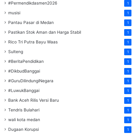
#Permendikdasmen2026
1
musisi
1
Pantau Pasar di Medan
1
Pastikan Stok Aman dan Harga Stabil
1
Rico Tri Putra Bayu Waas
1
Sulteng
1
#BeritaPendidikan
1
#DikbudBanggai
1
#GuruDilindungiNegara
1
#LuwukBanggai
1
Bank Aceh Rilis Versi Baru
1
Tendris Bulahari
1
wali kota medan
1
Dugaan Korupsi
1