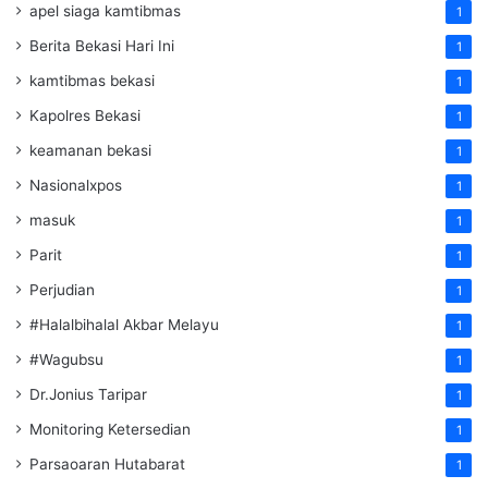
apel siaga kamtibmas
1
Berita Bekasi Hari Ini
1
kamtibmas bekasi
1
Kapolres Bekasi
1
keamanan bekasi
1
Nasionalxpos
1
masuk
1
Parit
1
Perjudian
1
#Halalbihalal Akbar Melayu
1
#Wagubsu
1
Dr.Jonius Taripar
1
Monitoring Ketersedian
1
Parsaoaran Hutabarat
1