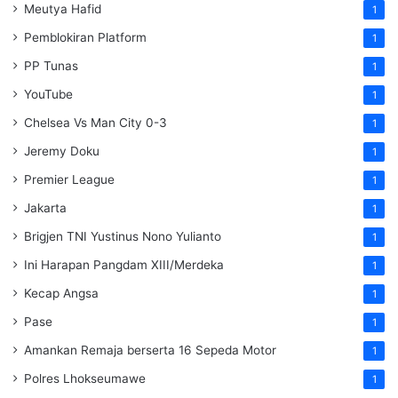
Meutya Hafid
1
Pemblokiran Platform
1
PP Tunas
1
YouTube
1
Chelsea Vs Man City 0-3
1
Jeremy Doku
1
Premier League
1
Jakarta
1
Brigjen TNI Yustinus Nono Yulianto
1
Ini Harapan Pangdam XIII/Merdeka
1
Kecap Angsa
1
Pase
1
Amankan Remaja berserta 16 Sepeda Motor
1
Polres Lhokseumawe
1