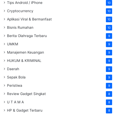
Tips Android / iPhone
10
Cryptocurrency
10
Aplikasi Viral & Bermanfaat
10
Bisnis Rumahan
10
Berita Olahraga Terbaru
9
UMKM
9
Manajemen Keuangan
9
HUKUM & KRIMINAL
9
Daerah
9
Sepak Bola
9
Peristiwa
9
Review Gadget Singkat
8
U T A M A
8
HP & Gadget Terbaru
8