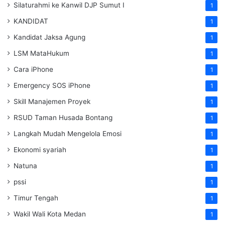
Silaturahmi ke Kanwil DJP Sumut I
1
KANDIDAT
1
Kandidat Jaksa Agung
1
LSM MataHukum
1
Cara iPhone
1
Emergency SOS iPhone
1
Skill Manajemen Proyek
1
RSUD Taman Husada Bontang
1
Langkah Mudah Mengelola Emosi
1
Ekonomi syariah
1
Natuna
1
pssi
1
Timur Tengah
1
Wakil Wali Kota Medan
1