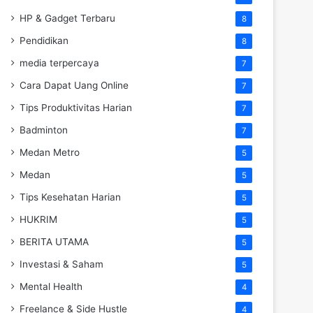
HP & Gadget Terbaru
8
Pendidikan
8
media terpercaya
7
Cara Dapat Uang Online
7
Tips Produktivitas Harian
7
Badminton
7
Medan Metro
5
Medan
5
Tips Kesehatan Harian
5
HUKRIM
5
BERITA UTAMA
5
Investasi & Saham
5
Mental Health
4
Freelance & Side Hustle
4