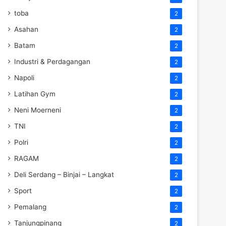
toba
2
Asahan
2
Batam
2
Industri & Perdagangan
2
Napoli
2
Latihan Gym
2
Neni Moerneni
2
TNI
2
Polri
2
RAGAM
2
Deli Serdang – Binjai – Langkat
2
Sport
2
Pemalang
2
Tanjungpinang
2