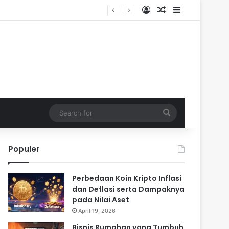
Log In
Random Article
Sidebar
Search
for
Populer
Perbedaan Koin Kripto Inflasi
dan Deflasi serta Dampaknya
pada Nilai Aset
April 19, 2026
Bisnis Rumahan yang Tumbuh