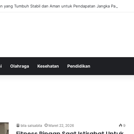
an yang Tumbuh Stabil dan Aman untuk Pendapatan Jangka Panjang
i
Olahraga
Kesehatan
Pendidikan
bila salsabila
Maret 22, 2026
9
Fitness Ringan Saat Istirahat Untuk