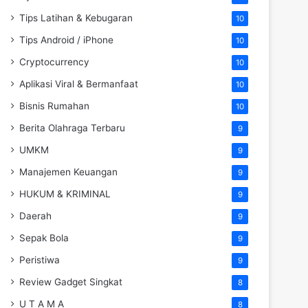
Tips Latihan & Kebugaran
10
Tips Android / iPhone
10
Cryptocurrency
10
Aplikasi Viral & Bermanfaat
10
Bisnis Rumahan
10
Berita Olahraga Terbaru
9
UMKM
9
Manajemen Keuangan
9
HUKUM & KRIMINAL
9
Daerah
9
Sepak Bola
9
Peristiwa
9
Review Gadget Singkat
8
U T A M A
8