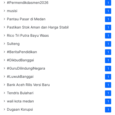
#Permendikdasmen2026
1
musisi
1
Pantau Pasar di Medan
1
Pastikan Stok Aman dan Harga Stabil
1
Rico Tri Putra Bayu Waas
1
Sulteng
1
#BeritaPendidikan
1
#DikbudBanggai
1
#GuruDilindungiNegara
1
#LuwukBanggai
1
Bank Aceh Rilis Versi Baru
1
Tendris Bulahari
1
wali kota medan
1
Dugaan Korupsi
1