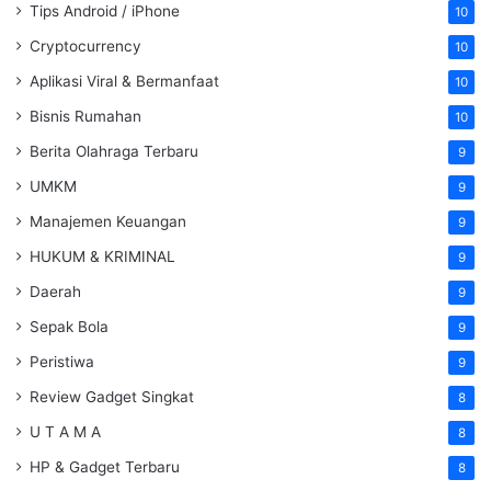
Tips Android / iPhone
10
Cryptocurrency
10
Aplikasi Viral & Bermanfaat
10
Bisnis Rumahan
10
Berita Olahraga Terbaru
9
UMKM
9
Manajemen Keuangan
9
HUKUM & KRIMINAL
9
Daerah
9
Sepak Bola
9
Peristiwa
9
Review Gadget Singkat
8
U T A M A
8
HP & Gadget Terbaru
8