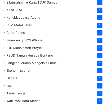
Silaturahmi ke Kanwil DJP Sumut I
1
KANDIDAT
1
Kandidat Jaksa Agung
1
LSM MataHukum
1
Cara iPhone
1
Emergency SOS iPhone
1
Skill Manajemen Proyek
1
RSUD Taman Husada Bontang
1
Langkah Mudah Mengelola Emosi
1
Ekonomi syariah
1
Natuna
1
pssi
1
Timur Tengah
1
Wakil Wali Kota Medan
1