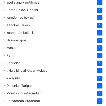
apel siaga kamtibmas
1
Berita Bekasi Hari Ini
1
kamtibmas bekasi
1
Kapolres Bekasi
1
keamanan bekasi
1
Nasionalxpos
1
masuk
1
Parit
1
Perjudian
1
#Halalbihalal Akbar Melayu
1
#Wagubsu
1
Dr.Jonius Taripar
1
Monitoring Ketersedian
1
Parsaoaran Hutabarat
1