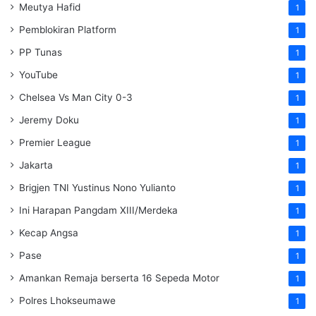
Meutya Hafid
1
Pemblokiran Platform
1
PP Tunas
1
YouTube
1
Chelsea Vs Man City 0-3
1
Jeremy Doku
1
Premier League
1
Jakarta
1
Brigjen TNI Yustinus Nono Yulianto
1
Ini Harapan Pangdam XIII/Merdeka
1
Kecap Angsa
1
Pase
1
Amankan Remaja berserta 16 Sepeda Motor
1
Polres Lhokseumawe
1