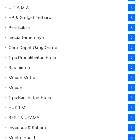
U T A M A
8
HP & Gadget Terbaru
8
Pendidikan
8
media terpercaya
7
Cara Dapat Uang Online
7
Tips Produktivitas Harian
7
Badminton
7
Medan Metro
5
Medan
5
Tips Kesehatan Harian
5
HUKRIM
5
BERITA UTAMA
5
Investasi & Saham
5
Mental Health
4