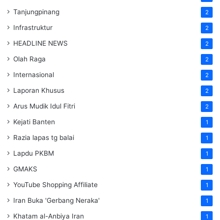
Tanjungpinang
2
Infrastruktur
2
HEADLINE NEWS
2
Olah Raga
2
Internasional
2
Laporan Khusus
2
Arus Mudik Idul Fitri
2
Kejati Banten
1
Razia lapas tg balai
1
Lapdu PKBM
1
GMAKS
1
YouTube Shopping Affiliate
1
Iran Buka 'Gerbang Neraka'
1
Khatam al-Anbiya Iran
1