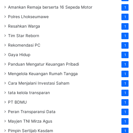
Amankan Remaja berserta 16 Sepeda Motor
1
Polres Lhokseumawe
1
Resahkan Warga
1
Tim Star Reborn
1
Rekomendasi PC
1
Gaya Hidup
1
Panduan Mengatur Keuangan Pribadi
1
Mengelola Keuangan Rumah Tangga
1
Cara Menjalani Investasi Saham
1
tata kelola transparan
1
PT BDMU
1
Peran Transparansi Data
1
Mayjen TNI Mirza Agus
1
Pimpin Sertijab Kasdam
1