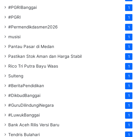
#PGRIBanggai
1
#PGRI
1
#Permendikdasmen2026
1
musisi
1
Pantau Pasar di Medan
1
Pastikan Stok Aman dan Harga Stabil
1
Rico Tri Putra Bayu Waas
1
Sulteng
1
#BeritaPendidikan
1
#DikbudBanggai
1
#GuruDilindungiNegara
1
#LuwukBanggai
1
Bank Aceh Rilis Versi Baru
1
Tendris Bulahari
1