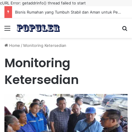
cURL Error: getaddrinfo() thread failed to start
Bisnis Rumahan yang Tumbuh Stabil dan Aman untuk Pendapatan Jangka Panjang
Menu
Se
Home
/
Monitoring Ketersedian
Monitoring
Ketersedian