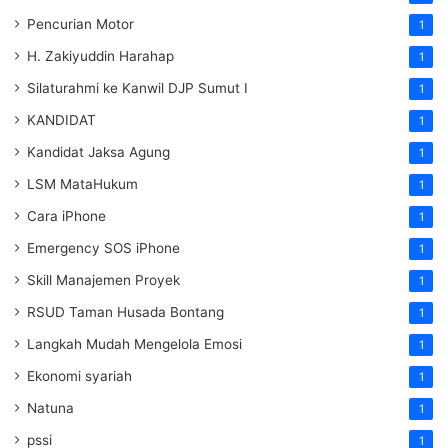
Pencurian Motor
1
H. Zakiyuddin Harahap
1
Silaturahmi ke Kanwil DJP Sumut I
1
KANDIDAT
1
Kandidat Jaksa Agung
1
LSM MataHukum
1
Cara iPhone
1
Emergency SOS iPhone
1
Skill Manajemen Proyek
1
RSUD Taman Husada Bontang
1
Langkah Mudah Mengelola Emosi
1
Ekonomi syariah
1
Natuna
1
pssi
1