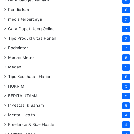
HP & Gadget Terbaru
8
Pendidikan
8
media terpercaya
7
Cara Dapat Uang Online
7
Tips Produktivitas Harian
7
Badminton
7
Medan Metro
5
Medan
5
Tips Kesehatan Harian
5
HUKRIM
5
BERITA UTAMA
5
Investasi & Saham
5
Mental Health
4
Freelance & Side Hustle
4