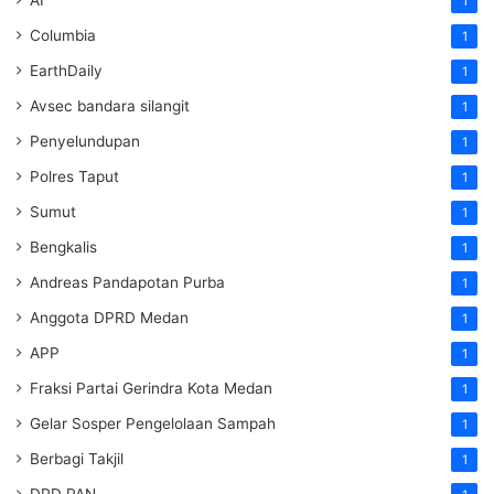
AI
1
Columbia
1
EarthDaily
1
Avsec bandara silangit
1
Penyelundupan
1
Polres Taput
1
Sumut
1
Bengkalis
1
Andreas Pandapotan Purba
1
Anggota DPRD Medan
1
APP
1
Fraksi Partai Gerindra Kota Medan
1
Gelar Sosper Pengelolaan Sampah
1
Berbagi Takjil
1