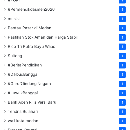
#PGRI
1
#Permendikdasmen2026
1
musisi
1
Pantau Pasar di Medan
1
Pastikan Stok Aman dan Harga Stabil
1
Rico Tri Putra Bayu Waas
1
Sulteng
1
#BeritaPendidikan
1
#DikbudBanggai
1
#GuruDilindungiNegara
1
#LuwukBanggai
1
Bank Aceh Rilis Versi Baru
1
Tendris Bulahari
1
wali kota medan
1