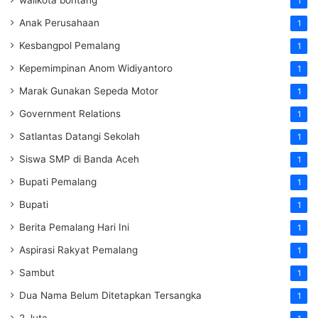
walikota bontang
1
Anak Perusahaan
1
Kesbangpol Pemalang
1
Kepemimpinan Anom Widiyantoro
1
Marak Gunakan Sepeda Motor
1
Government Relations
1
Satlantas Datangi Sekolah
1
Siswa SMP di Banda Aceh
1
Bupati Pemalang
1
Bupati
1
Berita Pemalang Hari Ini
1
Aspirasi Rakyat Pemalang
1
Sambut
1
Dua Nama Belum Ditetapkan Tersangka
1