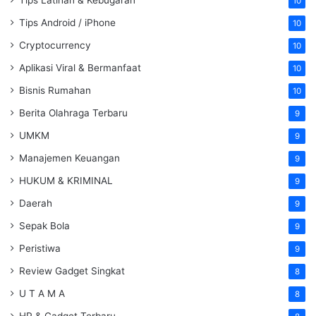
Tips Latihan & Kebugaran
10
Tips Android / iPhone
10
Cryptocurrency
10
Aplikasi Viral & Bermanfaat
10
Bisnis Rumahan
10
Berita Olahraga Terbaru
9
UMKM
9
Manajemen Keuangan
9
HUKUM & KRIMINAL
9
Daerah
9
Sepak Bola
9
Peristiwa
9
Review Gadget Singkat
8
U T A M A
8