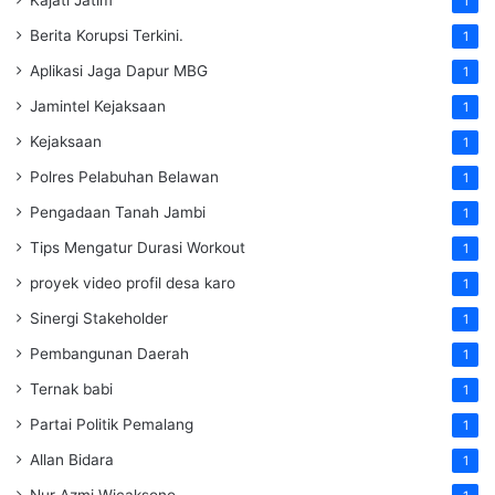
Kajati Jatim
1
Berita Korupsi Terkini.
1
Aplikasi Jaga Dapur MBG
1
Jamintel Kejaksaan
1
Kejaksaan
1
Polres Pelabuhan Belawan
1
Pengadaan Tanah Jambi
1
Tips Mengatur Durasi Workout
1
proyek video profil desa karo
1
Sinergi Stakeholder
1
Pembangunan Daerah
1
Ternak babi
1
Partai Politik Pemalang
1
Allan Bidara
1