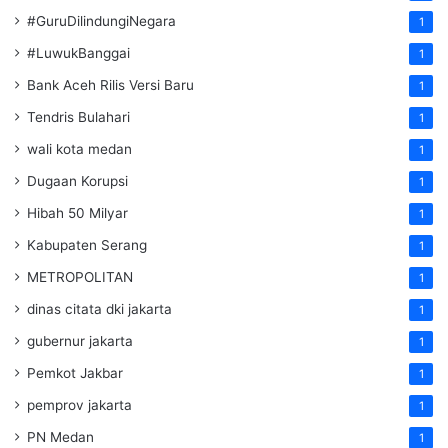
#GuruDilindungiNegara
1
#LuwukBanggai
1
Bank Aceh Rilis Versi Baru
1
Tendris Bulahari
1
wali kota medan
1
Dugaan Korupsi
1
Hibah 50 Milyar
1
Kabupaten Serang
1
METROPOLITAN
1
dinas citata dki jakarta
1
gubernur jakarta
1
Pemkot Jakbar
1
pemprov jakarta
1
PN Medan
1