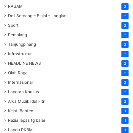
RAGAM
2
Deli Serdang – Binjai – Langkat
2
Sport
2
Pemalang
2
Tanjungpinang
2
Infrastruktur
2
HEADLINE NEWS
2
Olah Raga
2
Internasional
2
Laporan Khusus
2
Arus Mudik Idul Fitri
2
Kejati Banten
1
Razia lapas tg balai
1
Lapdu PKBM
1