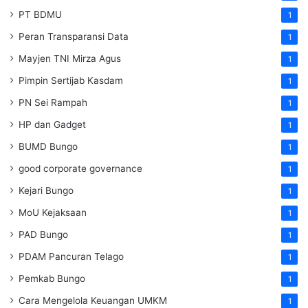
PT BDMU
1
Peran Transparansi Data
1
Mayjen TNI Mirza Agus
1
Pimpin Sertijab Kasdam
1
PN Sei Rampah
1
HP dan Gadget
1
BUMD Bungo
1
good corporate governance
1
Kejari Bungo
1
MoU Kejaksaan
1
PAD Bungo
1
PDAM Pancuran Telago
1
Pemkab Bungo
1
Cara Mengelola Keuangan UMKM
1