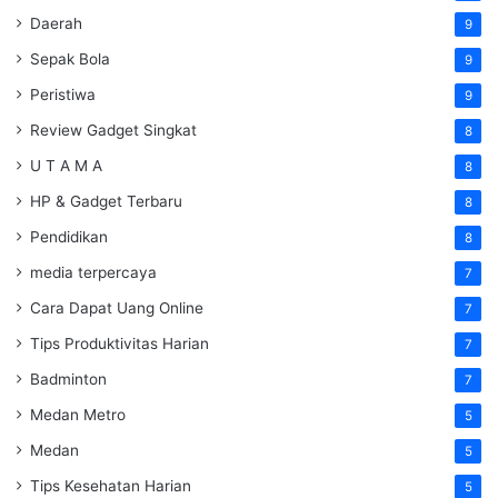
Daerah
9
Sepak Bola
9
Peristiwa
9
Review Gadget Singkat
8
U T A M A
8
HP & Gadget Terbaru
8
Pendidikan
8
media terpercaya
7
Cara Dapat Uang Online
7
Tips Produktivitas Harian
7
Badminton
7
Medan Metro
5
Medan
5
Tips Kesehatan Harian
5