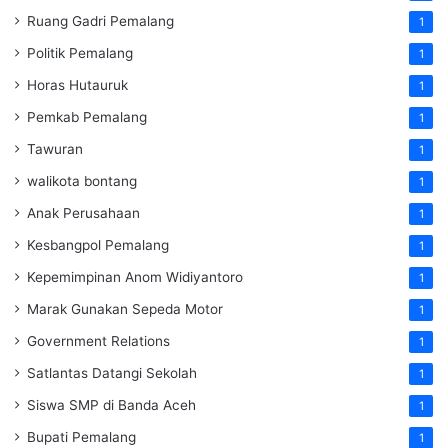
Ruang Gadri Pemalang
1
Politik Pemalang
1
Horas Hutauruk
1
Pemkab Pemalang
1
Tawuran
1
walikota bontang
1
Anak Perusahaan
1
Kesbangpol Pemalang
1
Kepemimpinan Anom Widiyantoro
1
Marak Gunakan Sepeda Motor
1
Government Relations
1
Satlantas Datangi Sekolah
1
Siswa SMP di Banda Aceh
1
Bupati Pemalang
1