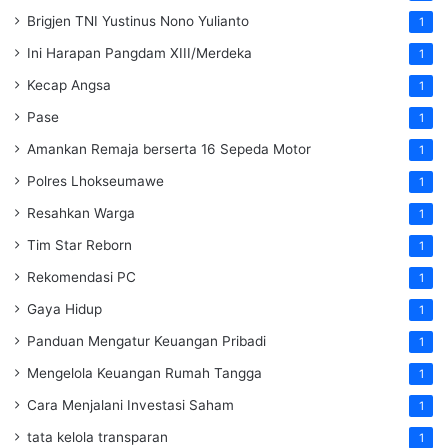
Brigjen TNI Yustinus Nono Yulianto
1
Ini Harapan Pangdam XIII/Merdeka
1
Kecap Angsa
1
Pase
1
Amankan Remaja berserta 16 Sepeda Motor
1
Polres Lhokseumawe
1
Resahkan Warga
1
Tim Star Reborn
1
Rekomendasi PC
1
Gaya Hidup
1
Panduan Mengatur Keuangan Pribadi
1
Mengelola Keuangan Rumah Tangga
1
Cara Menjalani Investasi Saham
1
tata kelola transparan
1