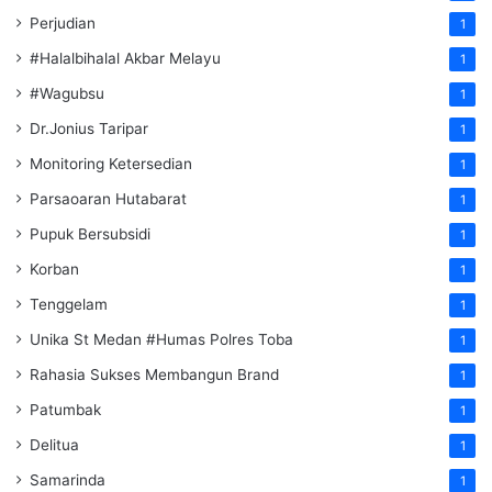
Perjudian
1
#Halalbihalal Akbar Melayu
1
#Wagubsu
1
Dr.Jonius Taripar
1
Monitoring Ketersedian
1
Parsaoaran Hutabarat
1
Pupuk Bersubsidi
1
Korban
1
Tenggelam
1
Unika St Medan #Humas Polres Toba
1
Rahasia Sukses Membangun Brand
1
Patumbak
1
Delitua
1
Samarinda
1