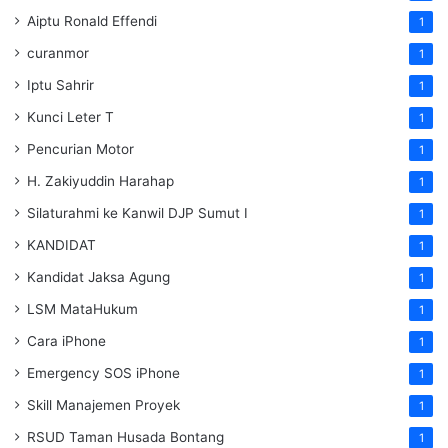
Aiptu Ronald Effendi
1
curanmor
1
Iptu Sahrir
1
Kunci Leter T
1
Pencurian Motor
1
H. Zakiyuddin Harahap
1
Silaturahmi ke Kanwil DJP Sumut I
1
KANDIDAT
1
Kandidat Jaksa Agung
1
LSM MataHukum
1
Cara iPhone
1
Emergency SOS iPhone
1
Skill Manajemen Proyek
1
RSUD Taman Husada Bontang
1