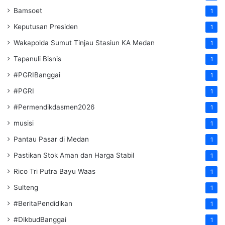
Bamsoet
1
Keputusan Presiden
1
Wakapolda Sumut Tinjau Stasiun KA Medan
1
Tapanuli Bisnis
1
#PGRIBanggai
1
#PGRI
1
#Permendikdasmen2026
1
musisi
1
Pantau Pasar di Medan
1
Pastikan Stok Aman dan Harga Stabil
1
Rico Tri Putra Bayu Waas
1
Sulteng
1
#BeritaPendidikan
1
#DikbudBanggai
1