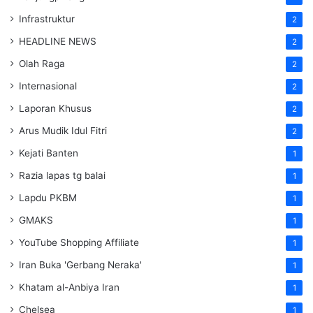
Infrastruktur
2
HEADLINE NEWS
2
Olah Raga
2
Internasional
2
Laporan Khusus
2
Arus Mudik Idul Fitri
2
Kejati Banten
1
Razia lapas tg balai
1
Lapdu PKBM
1
GMAKS
1
YouTube Shopping Affiliate
1
Iran Buka 'Gerbang Neraka'
1
Khatam al-Anbiya Iran
1
Chelsea
1