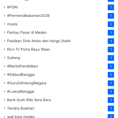
#PGRI
1
#Permendikdasmen2026
1
musisi
1
Pantau Pasar di Medan
1
Pastikan Stok Aman dan Harga Stabil
1
Rico Tri Putra Bayu Waas
1
Sulteng
1
#BeritaPendidikan
1
#DikbudBanggai
1
#GuruDilindungiNegara
1
#LuwukBanggai
1
Bank Aceh Rilis Versi Baru
1
Tendris Bulahari
1
wali kota medan
1