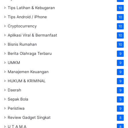
Tips Latihan & Kebugaran
10
Tips Android / iPhone
10
Cryptocurrency
10
Aplikasi Viral & Bermanfaat
10
Bisnis Rumahan
10
Berita Olahraga Terbaru
9
UMKM
9
Manajemen Keuangan
9
HUKUM & KRIMINAL
9
Daerah
9
Sepak Bola
9
Peristiwa
9
Review Gadget Singkat
8
U T A M A
8