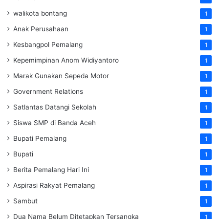
walikota bontang
1
Anak Perusahaan
1
Kesbangpol Pemalang
1
Kepemimpinan Anom Widiyantoro
1
Marak Gunakan Sepeda Motor
1
Government Relations
1
Satlantas Datangi Sekolah
1
Siswa SMP di Banda Aceh
1
Bupati Pemalang
1
Bupati
1
Berita Pemalang Hari Ini
1
Aspirasi Rakyat Pemalang
1
Sambut
1
Dua Nama Belum Ditetapkan Tersangka
1