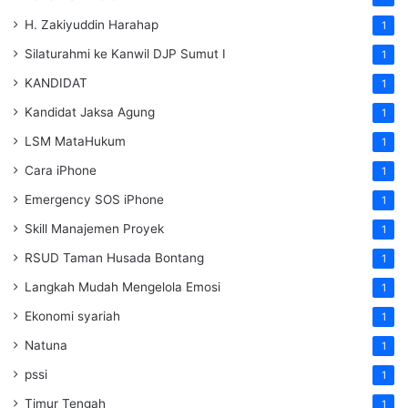
H. Zakiyuddin Harahap
1
Silaturahmi ke Kanwil DJP Sumut I
1
KANDIDAT
1
Kandidat Jaksa Agung
1
LSM MataHukum
1
Cara iPhone
1
Emergency SOS iPhone
1
Skill Manajemen Proyek
1
RSUD Taman Husada Bontang
1
Langkah Mudah Mengelola Emosi
1
Ekonomi syariah
1
Natuna
1
pssi
1
Timur Tengah
1