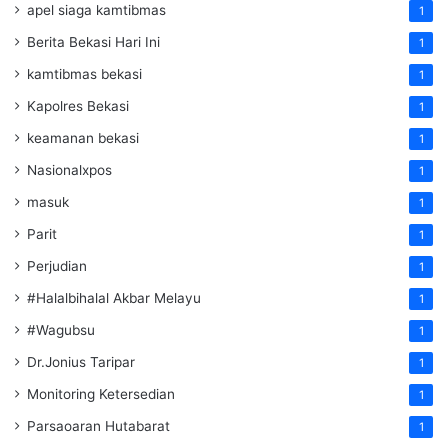
apel siaga kamtibmas
1
Berita Bekasi Hari Ini
1
kamtibmas bekasi
1
Kapolres Bekasi
1
keamanan bekasi
1
Nasionalxpos
1
masuk
1
Parit
1
Perjudian
1
#Halalbihalal Akbar Melayu
1
#Wagubsu
1
Dr.Jonius Taripar
1
Monitoring Ketersedian
1
Parsaoaran Hutabarat
1