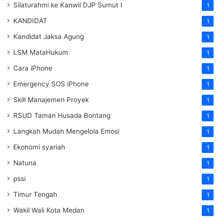
Silaturahmi ke Kanwil DJP Sumut I
1
KANDIDAT
1
Kandidat Jaksa Agung
1
LSM MataHukum
1
Cara iPhone
1
Emergency SOS iPhone
1
Skill Manajemen Proyek
1
RSUD Taman Husada Bontang
1
Langkah Mudah Mengelola Emosi
1
Ekonomi syariah
1
Natuna
1
pssi
1
Timur Tengah
1
Wakil Wali Kota Medan
1