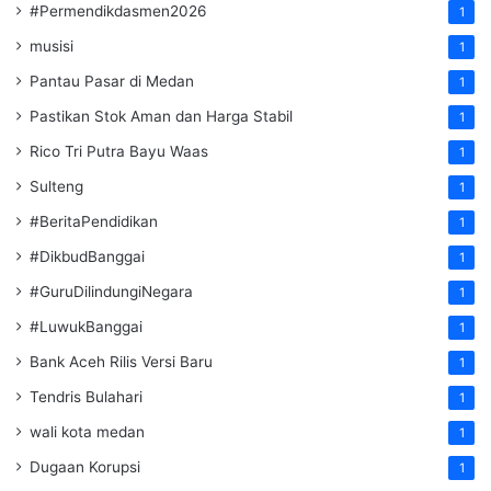
#Permendikdasmen2026
1
musisi
1
Pantau Pasar di Medan
1
Pastikan Stok Aman dan Harga Stabil
1
Rico Tri Putra Bayu Waas
1
Sulteng
1
#BeritaPendidikan
1
#DikbudBanggai
1
#GuruDilindungiNegara
1
#LuwukBanggai
1
Bank Aceh Rilis Versi Baru
1
Tendris Bulahari
1
wali kota medan
1
Dugaan Korupsi
1