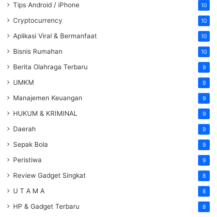
Tips Android / iPhone
10
Cryptocurrency
10
Aplikasi Viral & Bermanfaat
10
Bisnis Rumahan
10
Berita Olahraga Terbaru
9
UMKM
9
Manajemen Keuangan
9
HUKUM & KRIMINAL
9
Daerah
9
Sepak Bola
9
Peristiwa
9
Review Gadget Singkat
8
U T A M A
8
HP & Gadget Terbaru
8