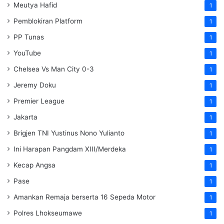
Meutya Hafid
1
Pemblokiran Platform
1
PP Tunas
1
YouTube
1
Chelsea Vs Man City 0-3
1
Jeremy Doku
1
Premier League
1
Jakarta
1
Brigjen TNI Yustinus Nono Yulianto
1
Ini Harapan Pangdam XIII/Merdeka
1
Kecap Angsa
1
Pase
1
Amankan Remaja berserta 16 Sepeda Motor
1
Polres Lhokseumawe
1