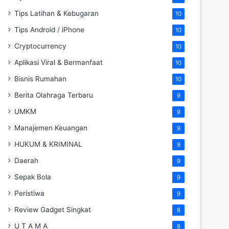
Tips Latihan & Kebugaran
10
Tips Android / iPhone
10
Cryptocurrency
10
Aplikasi Viral & Bermanfaat
10
Bisnis Rumahan
10
Berita Olahraga Terbaru
9
UMKM
9
Manajemen Keuangan
9
HUKUM & KRIMINAL
9
Daerah
9
Sepak Bola
9
Peristiwa
9
Review Gadget Singkat
8
U T A M A
8