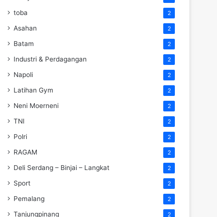
toba
2
Asahan
2
Batam
2
Industri & Perdagangan
2
Napoli
2
Latihan Gym
2
Neni Moerneni
2
TNI
2
Polri
2
RAGAM
2
Deli Serdang – Binjai – Langkat
2
Sport
2
Pemalang
2
Tanjungpinang
2