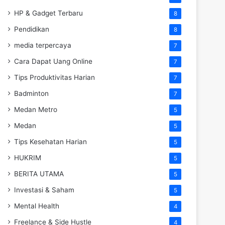
HP & Gadget Terbaru
8
Pendidikan
8
media terpercaya
7
Cara Dapat Uang Online
7
Tips Produktivitas Harian
7
Badminton
7
Medan Metro
5
Medan
5
Tips Kesehatan Harian
5
HUKRIM
5
BERITA UTAMA
5
Investasi & Saham
5
Mental Health
4
Freelance & Side Hustle
4