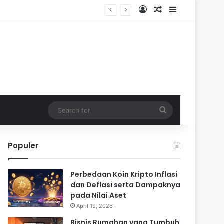
Log In
Random Article
Sidebar
Search
for
Populer
Perbedaan Koin Kripto Inflasi
dan Deflasi serta Dampaknya
pada Nilai Aset
April 19, 2026
Bisnis Rumahan yang Tumbuh