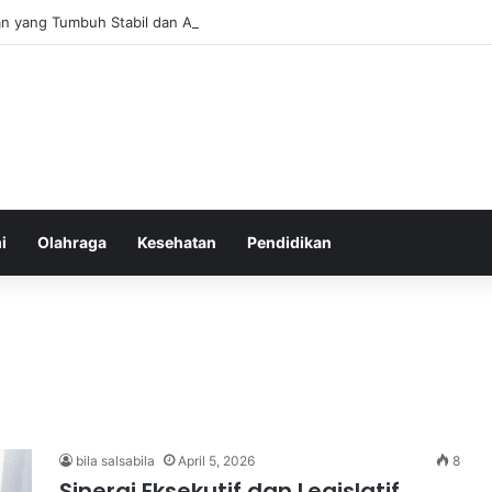
an yang Tumbuh Stabil dan Aman untuk Pendapatan Jangka Panjang
i
Olahraga
Kesehatan
Pendidikan
bila salsabila
April 5, 2026
8
Sinergi Eksekutif dan Legislatif