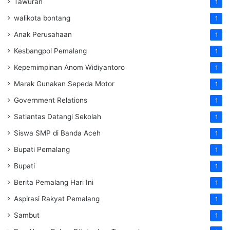
Tawuran
1
walikota bontang
1
Anak Perusahaan
1
Kesbangpol Pemalang
1
Kepemimpinan Anom Widiyantoro
1
Marak Gunakan Sepeda Motor
1
Government Relations
1
Satlantas Datangi Sekolah
1
Siswa SMP di Banda Aceh
1
Bupati Pemalang
1
Bupati
1
Berita Pemalang Hari Ini
1
Aspirasi Rakyat Pemalang
1
Sambut
1