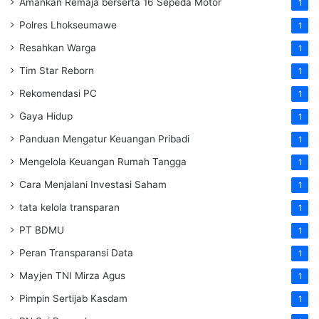
Amankan Remaja berserta 16 Sepeda Motor
1
Polres Lhokseumawe
1
Resahkan Warga
1
Tim Star Reborn
1
Rekomendasi PC
1
Gaya Hidup
1
Panduan Mengatur Keuangan Pribadi
1
Mengelola Keuangan Rumah Tangga
1
Cara Menjalani Investasi Saham
1
tata kelola transparan
1
PT BDMU
1
Peran Transparansi Data
1
Mayjen TNI Mirza Agus
1
Pimpin Sertijab Kasdam
1