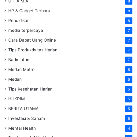
U T A M A
8
HP & Gadget Terbaru
8
Pendidikan
8
media terpercaya
7
Cara Dapat Uang Online
7
Tips Produktivitas Harian
7
Badminton
7
Medan Metro
5
Medan
5
Tips Kesehatan Harian
5
HUKRIM
5
BERITA UTAMA
5
Investasi & Saham
5
Mental Health
4