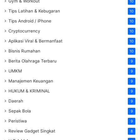
Gym & Workout
10
Tips Latihan & Kebugaran
10
Tips Android / iPhone
10
Cryptocurrency
10
Aplikasi Viral & Bermanfaat
10
Bisnis Rumahan
10
Berita Olahraga Terbaru
9
UMKM
9
Manajemen Keuangan
9
HUKUM & KRIMINAL
9
Daerah
9
Sepak Bola
9
Peristiwa
9
Review Gadget Singkat
8