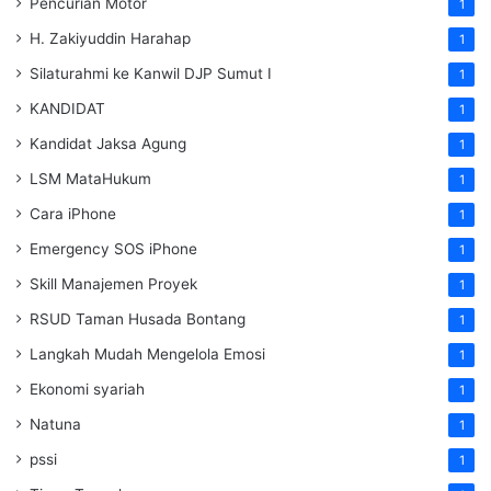
Pencurian Motor
1
H. Zakiyuddin Harahap
1
Silaturahmi ke Kanwil DJP Sumut I
1
KANDIDAT
1
Kandidat Jaksa Agung
1
LSM MataHukum
1
Cara iPhone
1
Emergency SOS iPhone
1
Skill Manajemen Proyek
1
RSUD Taman Husada Bontang
1
Langkah Mudah Mengelola Emosi
1
Ekonomi syariah
1
Natuna
1
pssi
1