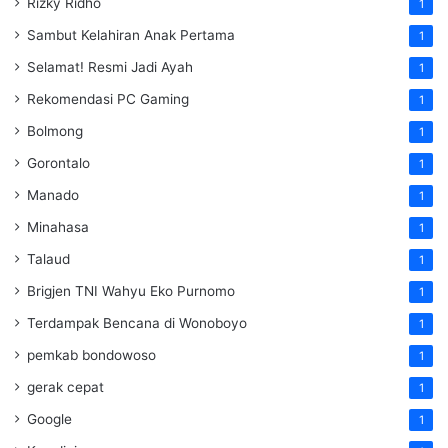
Rizky Ridho
1
Sambut Kelahiran Anak Pertama
1
Selamat! Resmi Jadi Ayah
1
Rekomendasi PC Gaming
1
Bolmong
1
Gorontalo
1
Manado
1
Minahasa
1
Talaud
1
Brigjen TNI Wahyu Eko Purnomo
1
Terdampak Bencana di Wonoboyo
1
pemkab bondowoso
1
gerak cepat
1
Google
1