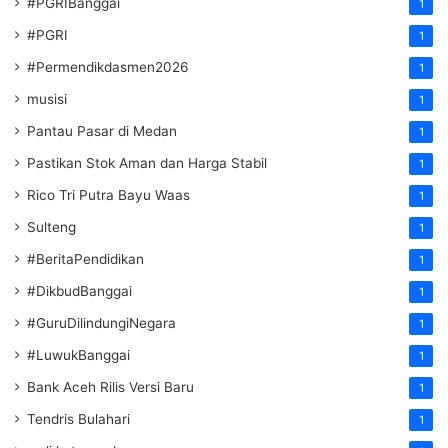
#PGRIBanggai
1
#PGRI
1
#Permendikdasmen2026
1
musisi
1
Pantau Pasar di Medan
1
Pastikan Stok Aman dan Harga Stabil
1
Rico Tri Putra Bayu Waas
1
Sulteng
1
#BeritaPendidikan
1
#DikbudBanggai
1
#GuruDilindungiNegara
1
#LuwukBanggai
1
Bank Aceh Rilis Versi Baru
1
Tendris Bulahari
1