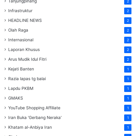
Tanjungpinang
2
Infrastruktur
2
HEADLINE NEWS
2
Olah Raga
2
Internasional
2
Laporan Khusus
2
Arus Mudik Idul Fitri
2
Kejati Banten
1
Razia lapas tg balai
1
Lapdu PKBM
1
GMAKS
1
YouTube Shopping Affiliate
1
Iran Buka 'Gerbang Neraka'
1
Khatam al-Anbiya Iran
1