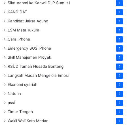
Silaturahmi ke Kanwil DJP Sumut I
1
KANDIDAT
1
Kandidat Jaksa Agung
1
LSM MataHukum
1
Cara iPhone
1
Emergency SOS iPhone
1
Skill Manajemen Proyek
1
RSUD Taman Husada Bontang
1
Langkah Mudah Mengelola Emosi
1
Ekonomi syariah
1
Natuna
1
pssi
1
Timur Tengah
1
Wakil Wali Kota Medan
1