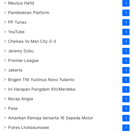
Meutya Hafid
1
Pemblokiran Platform
1
PP Tunas
1
YouTube
1
Chelsea Vs Man City 0-3
1
Jeremy Doku
1
Premier League
1
Jakarta
1
Brigjen TNI Yustinus Nono Yulianto
1
Ini Harapan Pangdam XIII/Merdeka
1
Kecap Angsa
1
Pase
1
Amankan Remaja berserta 16 Sepeda Motor
1
Polres Lhokseumawe
1