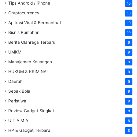
Tips Android / iPhone
10
Cryptocurrency
10
Aplikasi Viral & Bermanfaat
10
Bisnis Rumahan
10
Berita Olahraga Terbaru
9
UMKM
9
Manajemen Keuangan
9
HUKUM & KRIMINAL
9
Daerah
9
Sepak Bola
9
Peristiwa
9
Review Gadget Singkat
8
U T A M A
8
HP & Gadget Terbaru
8