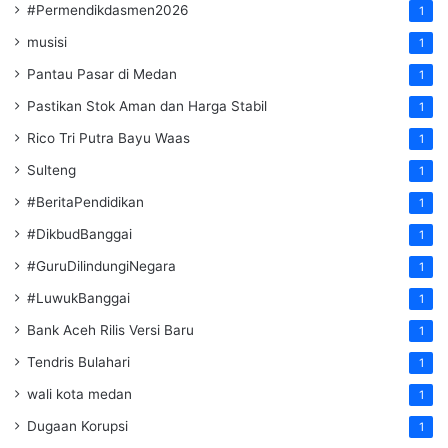
#Permendikdasmen2026
1
musisi
1
Pantau Pasar di Medan
1
Pastikan Stok Aman dan Harga Stabil
1
Rico Tri Putra Bayu Waas
1
Sulteng
1
#BeritaPendidikan
1
#DikbudBanggai
1
#GuruDilindungiNegara
1
#LuwukBanggai
1
Bank Aceh Rilis Versi Baru
1
Tendris Bulahari
1
wali kota medan
1
Dugaan Korupsi
1