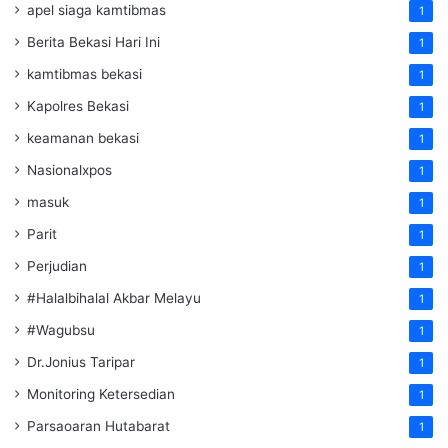
apel siaga kamtibmas
1
Berita Bekasi Hari Ini
1
kamtibmas bekasi
1
Kapolres Bekasi
1
keamanan bekasi
1
Nasionalxpos
1
masuk
1
Parit
1
Perjudian
1
#Halalbihalal Akbar Melayu
1
#Wagubsu
1
Dr.Jonius Taripar
1
Monitoring Ketersedian
1
Parsaoaran Hutabarat
1