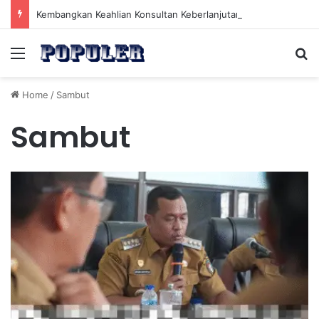
Kembangkan Keahlian Konsultan Keberlanjutan untuk Menghadapi Tantangan Hijau Masa Depan
Menu
Se
Home
/
Sambut
Sambut