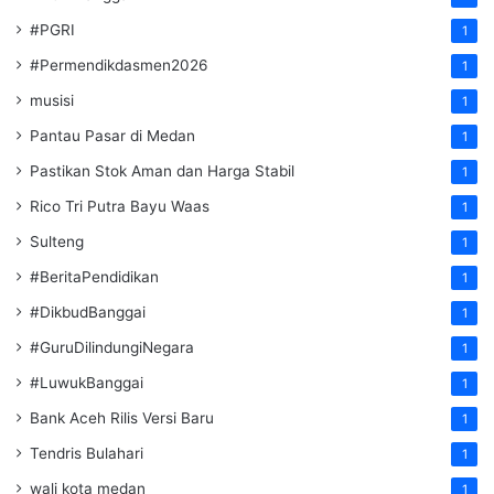
#PGRI
1
#Permendikdasmen2026
1
musisi
1
Pantau Pasar di Medan
1
Pastikan Stok Aman dan Harga Stabil
1
Rico Tri Putra Bayu Waas
1
Sulteng
1
#BeritaPendidikan
1
#DikbudBanggai
1
#GuruDilindungiNegara
1
#LuwukBanggai
1
Bank Aceh Rilis Versi Baru
1
Tendris Bulahari
1
wali kota medan
1