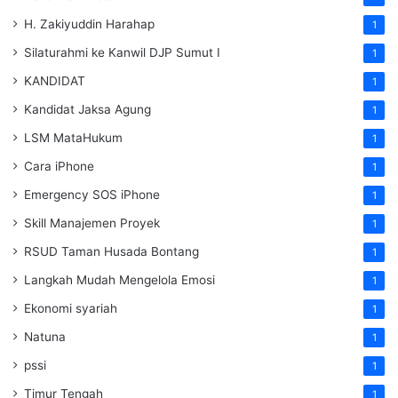
H. Zakiyuddin Harahap
1
Silaturahmi ke Kanwil DJP Sumut I
1
KANDIDAT
1
Kandidat Jaksa Agung
1
LSM MataHukum
1
Cara iPhone
1
Emergency SOS iPhone
1
Skill Manajemen Proyek
1
RSUD Taman Husada Bontang
1
Langkah Mudah Mengelola Emosi
1
Ekonomi syariah
1
Natuna
1
pssi
1
Timur Tengah
1