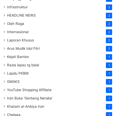
Infrastruktur
2
HEADLINE NEWS
2
Olah Raga
2
Internasional
2
Laporan Khusus
2
Arus Mudik Idul Fitri
2
Kejati Banten
1
Razia lapas tg balai
1
Lapdu PKBM
1
GMAKS
1
YouTube Shopping Affiliate
1
Iran Buka 'Gerbang Neraka'
1
Khatam al-Anbiya Iran
1
Chelsea
1