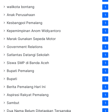
walikota bontang
1
Anak Perusahaan
1
Kesbangpol Pemalang
1
Kepemimpinan Anom Widiyantoro
1
Marak Gunakan Sepeda Motor
1
Government Relations
1
Satlantas Datangi Sekolah
1
Siswa SMP di Banda Aceh
1
Bupati Pemalang
1
Bupati
1
Berita Pemalang Hari Ini
1
Aspirasi Rakyat Pemalang
1
Sambut
1
Dua Nama Belum Ditetapkan Tersangka
1