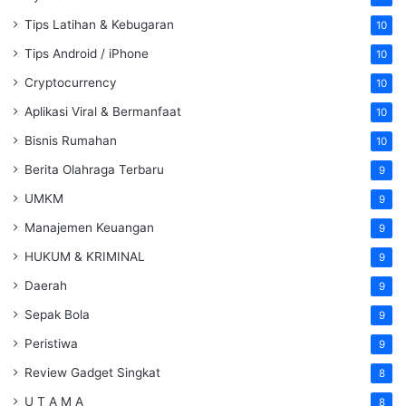
Tips Latihan & Kebugaran
10
Tips Android / iPhone
10
Cryptocurrency
10
Aplikasi Viral & Bermanfaat
10
Bisnis Rumahan
10
Berita Olahraga Terbaru
9
UMKM
9
Manajemen Keuangan
9
HUKUM & KRIMINAL
9
Daerah
9
Sepak Bola
9
Peristiwa
9
Review Gadget Singkat
8
U T A M A
8