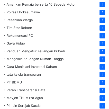
Amankan Remaja berserta 16 Sepeda Motor
1
Polres Lhokseumawe
1
Resahkan Warga
1
Tim Star Reborn
1
Rekomendasi PC
1
Gaya Hidup
1
Panduan Mengatur Keuangan Pribadi
1
Mengelola Keuangan Rumah Tangga
1
Cara Menjalani Investasi Saham
1
tata kelola transparan
1
PT BDMU
1
Peran Transparansi Data
1
Mayjen TNI Mirza Agus
1
Pimpin Sertijab Kasdam
1