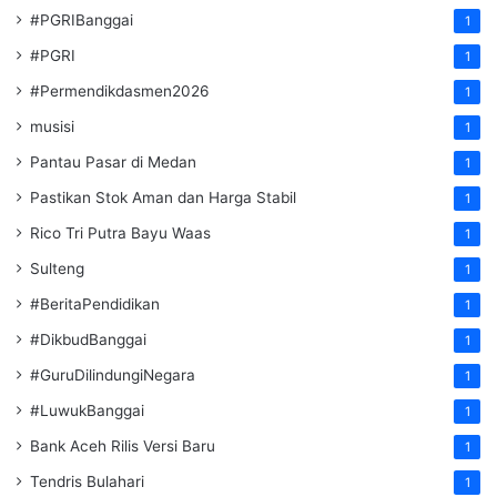
#PGRIBanggai
1
#PGRI
1
#Permendikdasmen2026
1
musisi
1
Pantau Pasar di Medan
1
Pastikan Stok Aman dan Harga Stabil
1
Rico Tri Putra Bayu Waas
1
Sulteng
1
#BeritaPendidikan
1
#DikbudBanggai
1
#GuruDilindungiNegara
1
#LuwukBanggai
1
Bank Aceh Rilis Versi Baru
1
Tendris Bulahari
1