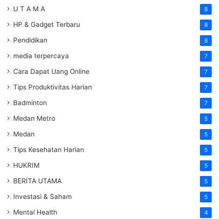
U T A M A
8
HP & Gadget Terbaru
8
Pendidikan
8
media terpercaya
7
Cara Dapat Uang Online
7
Tips Produktivitas Harian
7
Badminton
7
Medan Metro
5
Medan
5
Tips Kesehatan Harian
5
HUKRIM
5
BERITA UTAMA
5
Investasi & Saham
5
Mental Health
4