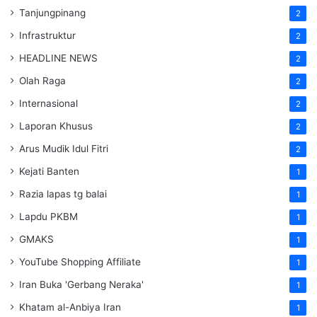
Tanjungpinang
2
Infrastruktur
2
HEADLINE NEWS
2
Olah Raga
2
Internasional
2
Laporan Khusus
2
Arus Mudik Idul Fitri
2
Kejati Banten
1
Razia lapas tg balai
1
Lapdu PKBM
1
GMAKS
1
YouTube Shopping Affiliate
1
Iran Buka 'Gerbang Neraka'
1
Khatam al-Anbiya Iran
1