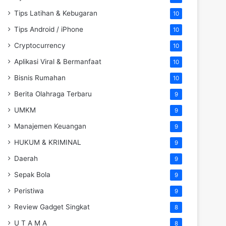
Tips Latihan & Kebugaran
10
Tips Android / iPhone
10
Cryptocurrency
10
Aplikasi Viral & Bermanfaat
10
Bisnis Rumahan
10
Berita Olahraga Terbaru
9
UMKM
9
Manajemen Keuangan
9
HUKUM & KRIMINAL
9
Daerah
9
Sepak Bola
9
Peristiwa
9
Review Gadget Singkat
8
U T A M A
8