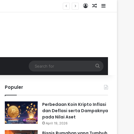
Log In
Random Article
Sidebar
Search
for
Populer
Perbedaan Koin Kripto Inflasi
dan Deflasi serta Dampaknya
pada Nilai Aset
April 19, 2026
Bisnis Rumahan yang Tumbuh