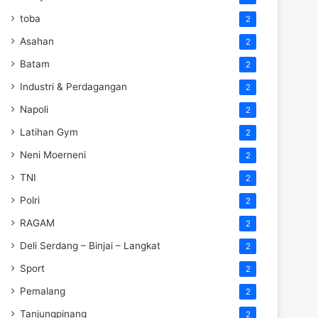
toba
2
Asahan
2
Batam
2
Industri & Perdagangan
2
Napoli
2
Latihan Gym
2
Neni Moerneni
2
TNI
2
Polri
2
RAGAM
2
Deli Serdang – Binjai – Langkat
2
Sport
2
Pemalang
2
Tanjungpinang
2