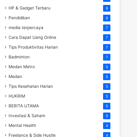
HP & Gadget Terbaru
8
Pendidikan
8
media terpercaya
7
Cara Dapat Uang Online
7
Tips Produktivitas Harian
7
Badminton
7
Medan Metro
5
Medan
5
Tips Kesehatan Harian
5
HUKRIM
5
BERITA UTAMA
5
Investasi & Saham
5
Mental Health
4
Freelance & Side Hustle
4