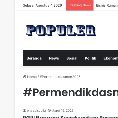
Selasa, Agustus 4 2026
Breaking News
Bisnis Rumah
Beranda
News
Sosial
Politik
Ekonom
Home
/
#Permendikdasmen2026
#Permendikdas
bila salsabila
Maret 16, 2026
PGRI Banggai Sosialisasikan Perm