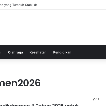
an yang Tumbuh Stabil dan Aman untuk Pendapatan Jangka Panjang
i
Olahraga
Kesehatan
Pendidikan
men2026
11
endikdasmen 4 Tahun 2026 untuk