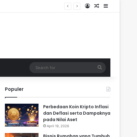
Log In
Random Article
Sidebar
Search
for
Populer
Perbedaan Koin Kripto Inflasi
dan Deflasi serta Dampaknya
pada Nilai Aset
April 19, 2026
Bisnis Rumahan yang Tumbuh