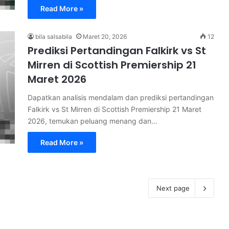
Read More »
bila salsabila
Maret 20, 2026
12
Prediksi Pertandingan Falkirk vs St
Mirren di Scottish Premiership 21
Maret 2026
Dapatkan analisis mendalam dan prediksi pertandingan
Falkirk vs St Mirren di Scottish Premiership 21 Maret
2026, temukan peluang menang dan…
Read More »
Next page