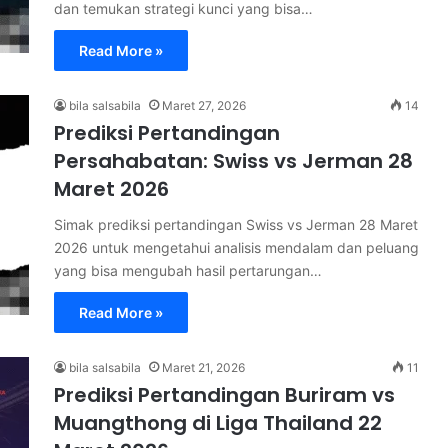
dan temukan strategi kunci yang bisa…
Read More »
bila salsabila
Maret 27, 2026
14
Prediksi Pertandingan
Persahabatan: Swiss vs Jerman 28
Maret 2026
Simak prediksi pertandingan Swiss vs Jerman 28 Maret
2026 untuk mengetahui analisis mendalam dan peluang
yang bisa mengubah hasil pertarungan…
Read More »
bila salsabila
Maret 21, 2026
11
Prediksi Pertandingan Buriram vs
Muangthong di Liga Thailand 22