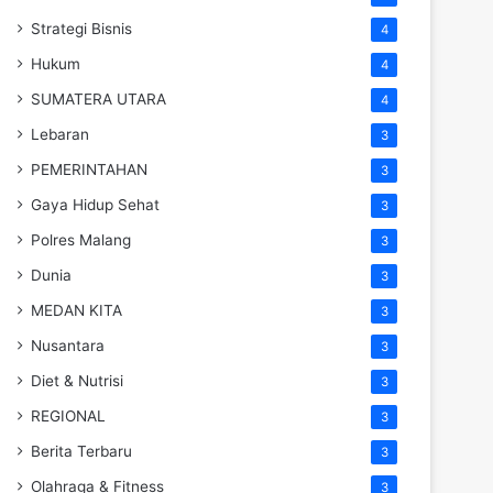
Strategi Bisnis
4
Hukum
4
SUMATERA UTARA
4
Lebaran
3
PEMERINTAHAN
3
Gaya Hidup Sehat
3
Polres Malang
3
Dunia
3
MEDAN KITA
3
Nusantara
3
Diet & Nutrisi
3
REGIONAL
3
Berita Terbaru
3
Olahraga & Fitness
3