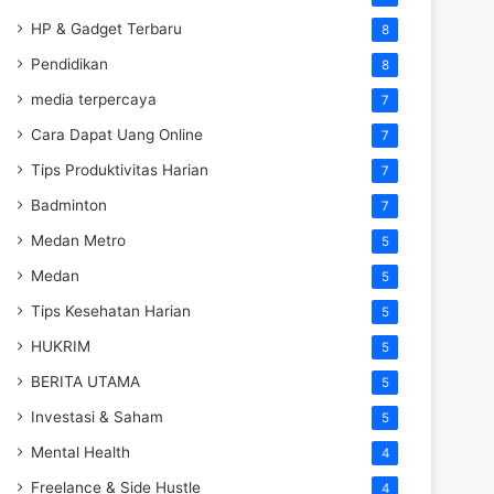
HP & Gadget Terbaru
8
Pendidikan
8
media terpercaya
7
Cara Dapat Uang Online
7
Tips Produktivitas Harian
7
Badminton
7
Medan Metro
5
Medan
5
Tips Kesehatan Harian
5
HUKRIM
5
BERITA UTAMA
5
Investasi & Saham
5
Mental Health
4
Freelance & Side Hustle
4