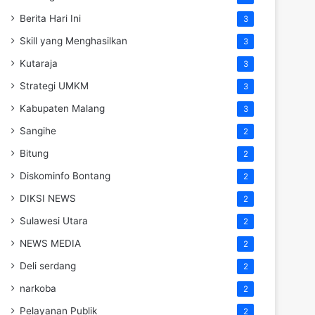
Berita Hari Ini
3
Skill yang Menghasilkan
3
Kutaraja
3
Strategi UMKM
3
Kabupaten Malang
3
Sangihe
2
Bitung
2
Diskominfo Bontang
2
DIKSI NEWS
2
Sulawesi Utara
2
NEWS MEDIA
2
Deli serdang
2
narkoba
2
Pelayanan Publik
2