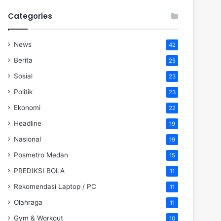
Categories
News
42
Berita
25
Sosial
23
Politik
23
Ekonomi
22
Headline
19
Nasional
19
Posmetro Medan
15
PREDIKSI BOLA
11
Rekomendasi Laptop / PC
11
Olahraga
11
Gym & Workout
10