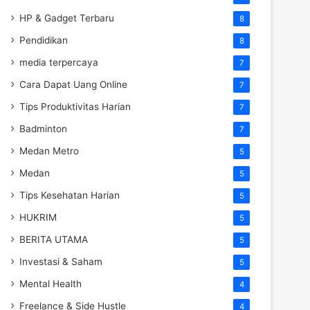
HP & Gadget Terbaru
8
Pendidikan
8
media terpercaya
7
Cara Dapat Uang Online
7
Tips Produktivitas Harian
7
Badminton
7
Medan Metro
5
Medan
5
Tips Kesehatan Harian
5
HUKRIM
5
BERITA UTAMA
5
Investasi & Saham
5
Mental Health
4
Freelance & Side Hustle
4