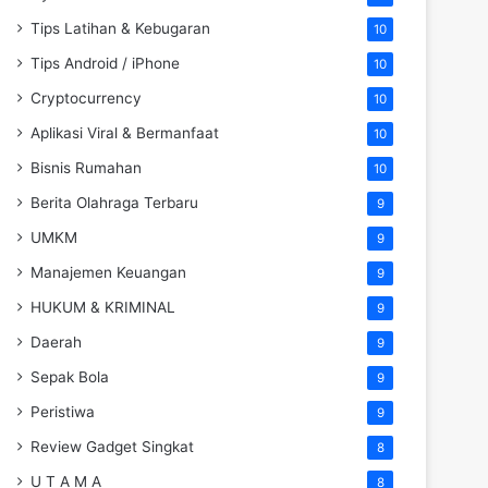
Tips Latihan & Kebugaran
10
Tips Android / iPhone
10
Cryptocurrency
10
Aplikasi Viral & Bermanfaat
10
Bisnis Rumahan
10
Berita Olahraga Terbaru
9
UMKM
9
Manajemen Keuangan
9
HUKUM & KRIMINAL
9
Daerah
9
Sepak Bola
9
Peristiwa
9
Review Gadget Singkat
8
U T A M A
8