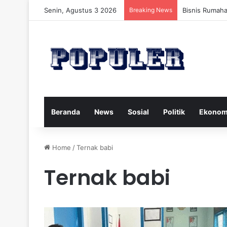
Senin, Agustus 3 2026
Breaking News
Bisnis Rumah
Beranda
News
Sosial
Politik
Ekonom
Home
/
Ternak babi
Ternak babi