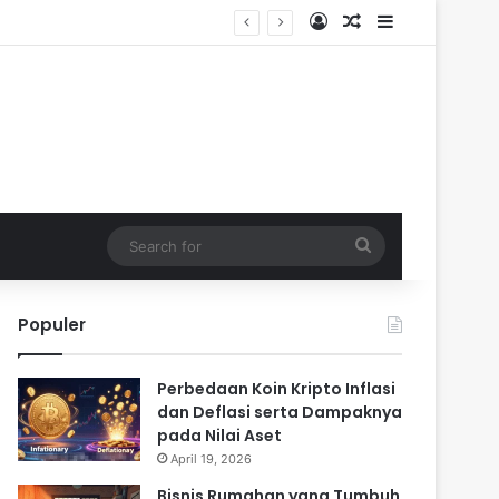
Log In
Random Article
Sidebar
Search
for
Populer
Perbedaan Koin Kripto Inflasi
dan Deflasi serta Dampaknya
pada Nilai Aset
April 19, 2026
Bisnis Rumahan yang Tumbuh