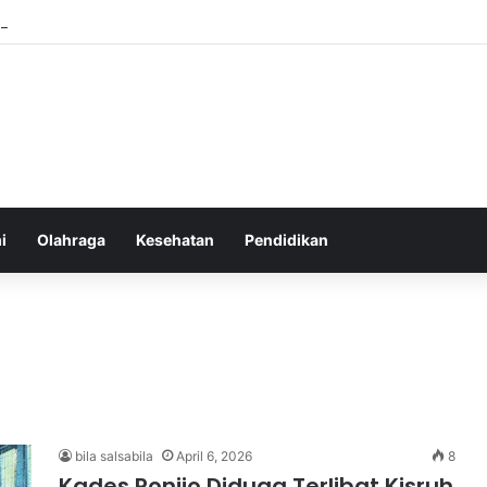
an yang Tumbuh Stabil dan Aman untuk Pendapatan Jangka Panjang
i
Olahraga
Kesehatan
Pendidikan
bila salsabila
April 6, 2026
8
Kades Ponijo Diduga Terlibat Kisruh