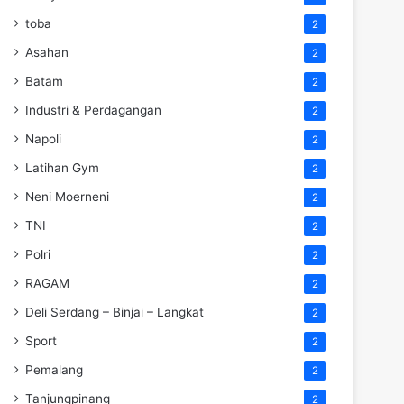
toba
2
Asahan
2
Batam
2
Industri & Perdagangan
2
Napoli
2
Latihan Gym
2
Neni Moerneni
2
TNI
2
Polri
2
RAGAM
2
Deli Serdang – Binjai – Langkat
2
Sport
2
Pemalang
2
Tanjungpinang
2