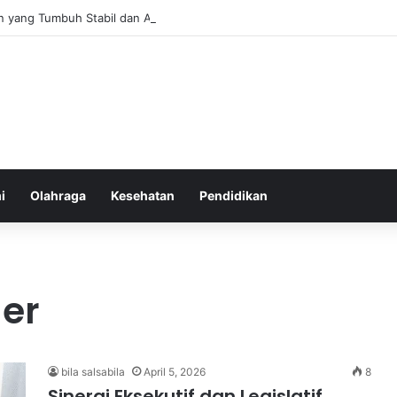
n yang Tumbuh Stabil dan Aman untuk Pendapatan Jangka Panjang
i
Olahraga
Kesehatan
Pendidikan
der
bila salsabila
April 5, 2026
8
Sinergi Eksekutif dan Legislatif