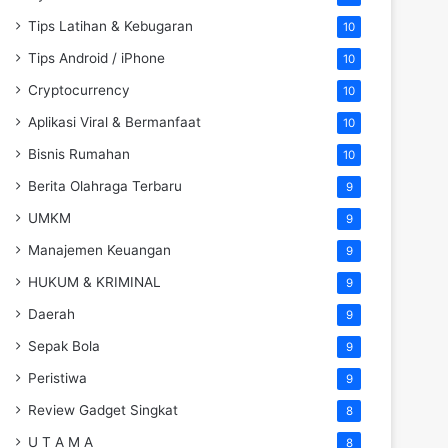
Tips Latihan & Kebugaran
10
Tips Android / iPhone
10
Cryptocurrency
10
Aplikasi Viral & Bermanfaat
10
Bisnis Rumahan
10
Berita Olahraga Terbaru
9
UMKM
9
Manajemen Keuangan
9
HUKUM & KRIMINAL
9
Daerah
9
Sepak Bola
9
Peristiwa
9
Review Gadget Singkat
8
U T A M A
8