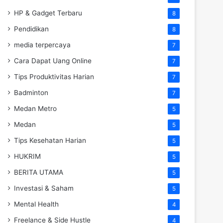
HP & Gadget Terbaru
8
Pendidikan
8
media terpercaya
7
Cara Dapat Uang Online
7
Tips Produktivitas Harian
7
Badminton
7
Medan Metro
5
Medan
5
Tips Kesehatan Harian
5
HUKRIM
5
BERITA UTAMA
5
Investasi & Saham
5
Mental Health
4
Freelance & Side Hustle
4