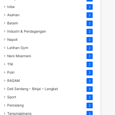
toba
2
Asahan
2
Batam
2
Industri & Perdagangan
2
Napoli
2
Latihan Gym
2
Neni Moerneni
2
TNI
2
Polri
2
RAGAM
2
Deli Serdang – Binjai – Langkat
2
Sport
2
Pemalang
2
Tanjungpinang
2