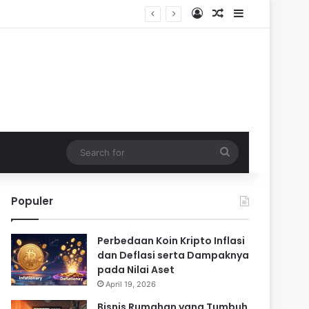
Log In
Random Article
Sidebar
Search
for
Populer
Perbedaan Koin Kripto Inflasi
dan Deflasi serta Dampaknya
pada Nilai Aset
April 19, 2026
Bisnis Rumahan yang Tumbuh