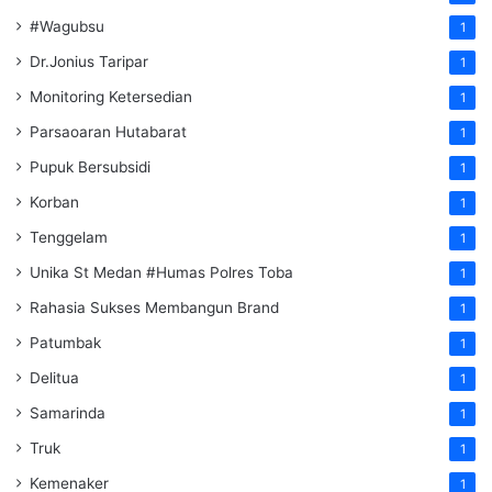
#Wagubsu
1
Dr.Jonius Taripar
1
Monitoring Ketersedian
1
Parsaoaran Hutabarat
1
Pupuk Bersubsidi
1
Korban
1
Tenggelam
1
Unika St Medan #Humas Polres Toba
1
Rahasia Sukses Membangun Brand
1
Patumbak
1
Delitua
1
Samarinda
1
Truk
1
Kemenaker
1