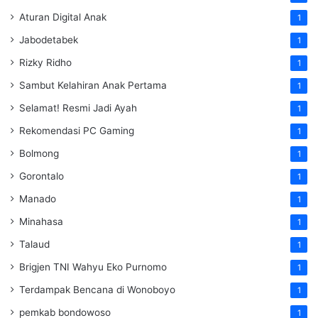
Aturan Digital Anak
1
Jabodetabek
1
Rizky Ridho
1
Sambut Kelahiran Anak Pertama
1
Selamat! Resmi Jadi Ayah
1
Rekomendasi PC Gaming
1
Bolmong
1
Gorontalo
1
Manado
1
Minahasa
1
Talaud
1
Brigjen TNI Wahyu Eko Purnomo
1
Terdampak Bencana di Wonoboyo
1
pemkab bondowoso
1