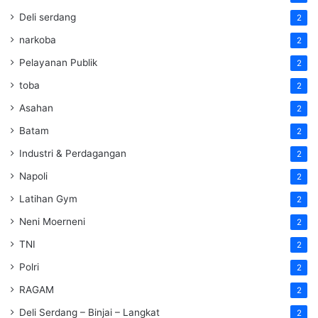
Deli serdang
2
narkoba
2
Pelayanan Publik
2
toba
2
Asahan
2
Batam
2
Industri & Perdagangan
2
Napoli
2
Latihan Gym
2
Neni Moerneni
2
TNI
2
Polri
2
RAGAM
2
Deli Serdang – Binjai – Langkat
2