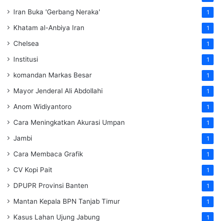
Iran Buka 'Gerbang Neraka'
1
Khatam al-Anbiya Iran
1
Chelsea
1
Institusi
1
komandan Markas Besar
1
Mayor Jenderal Ali Abdollahi
1
Anom Widiyantoro
1
Cara Meningkatkan Akurasi Umpan
1
Jambi
1
Cara Membaca Grafik
1
CV Kopi Pait
1
DPUPR Provinsi Banten
1
Mantan Kepala BPN Tanjab Timur
1
Kasus Lahan Ujung Jabung
1