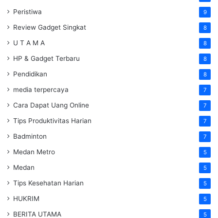
Peristiwa
9
Review Gadget Singkat
8
U T A M A
8
HP & Gadget Terbaru
8
Pendidikan
8
media terpercaya
7
Cara Dapat Uang Online
7
Tips Produktivitas Harian
7
Badminton
7
Medan Metro
5
Medan
5
Tips Kesehatan Harian
5
HUKRIM
5
BERITA UTAMA
5