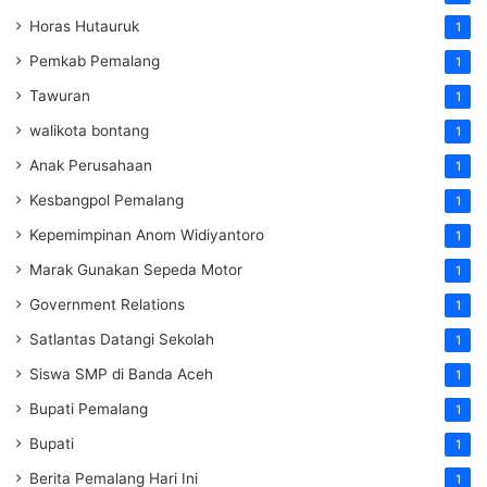
Horas Hutauruk
1
Pemkab Pemalang
1
Tawuran
1
walikota bontang
1
Anak Perusahaan
1
Kesbangpol Pemalang
1
Kepemimpinan Anom Widiyantoro
1
Marak Gunakan Sepeda Motor
1
Government Relations
1
Satlantas Datangi Sekolah
1
Siswa SMP di Banda Aceh
1
Bupati Pemalang
1
Bupati
1
Berita Pemalang Hari Ini
1