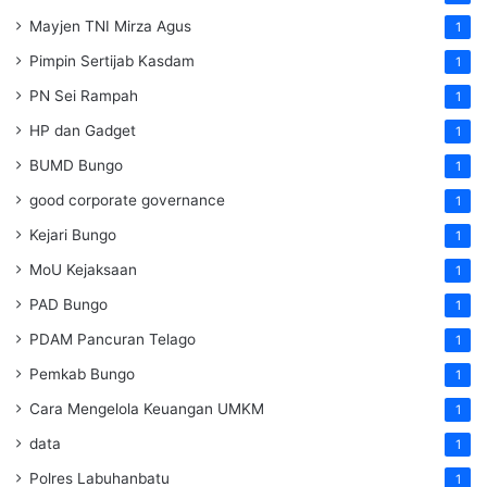
Mayjen TNI Mirza Agus
1
Pimpin Sertijab Kasdam
1
PN Sei Rampah
1
HP dan Gadget
1
BUMD Bungo
1
good corporate governance
1
Kejari Bungo
1
MoU Kejaksaan
1
PAD Bungo
1
PDAM Pancuran Telago
1
Pemkab Bungo
1
Cara Mengelola Keuangan UMKM
1
data
1
Polres Labuhanbatu
1