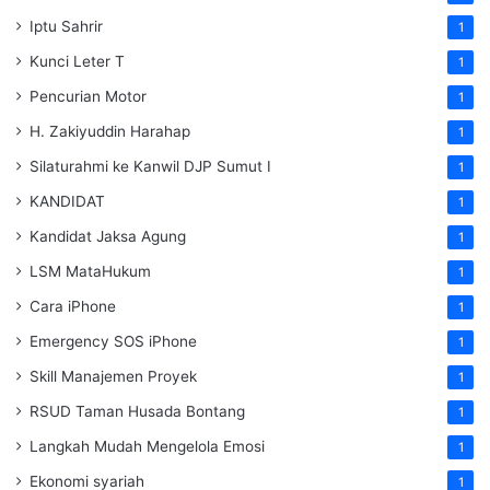
Iptu Sahrir
1
Kunci Leter T
1
Pencurian Motor
1
H. Zakiyuddin Harahap
1
Silaturahmi ke Kanwil DJP Sumut I
1
KANDIDAT
1
Kandidat Jaksa Agung
1
LSM MataHukum
1
Cara iPhone
1
Emergency SOS iPhone
1
Skill Manajemen Proyek
1
RSUD Taman Husada Bontang
1
Langkah Mudah Mengelola Emosi
1
Ekonomi syariah
1