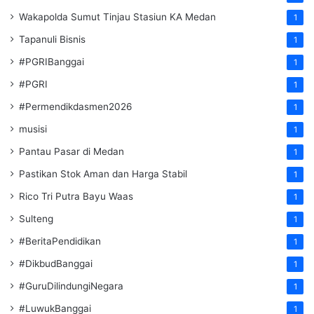
Wakapolda Sumut Tinjau Stasiun KA Medan
1
Tapanuli Bisnis
1
#PGRIBanggai
1
#PGRI
1
#Permendikdasmen2026
1
musisi
1
Pantau Pasar di Medan
1
Pastikan Stok Aman dan Harga Stabil
1
Rico Tri Putra Bayu Waas
1
Sulteng
1
#BeritaPendidikan
1
#DikbudBanggai
1
#GuruDilindungiNegara
1
#LuwukBanggai
1