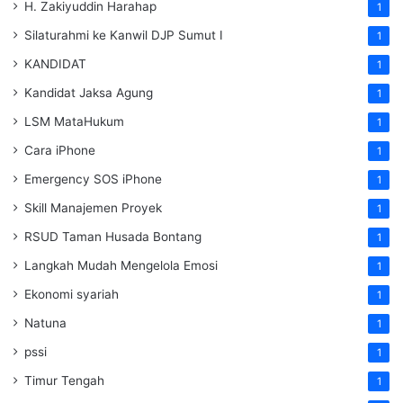
H. Zakiyuddin Harahap
1
Silaturahmi ke Kanwil DJP Sumut I
1
KANDIDAT
1
Kandidat Jaksa Agung
1
LSM MataHukum
1
Cara iPhone
1
Emergency SOS iPhone
1
Skill Manajemen Proyek
1
RSUD Taman Husada Bontang
1
Langkah Mudah Mengelola Emosi
1
Ekonomi syariah
1
Natuna
1
pssi
1
Timur Tengah
1