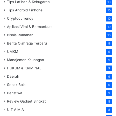
Tips Latihan & Kebugaran
10
Tips Android / iPhone
10
Cryptocurrency
10
Aplikasi Viral & Bermanfaat
10
Bisnis Rumahan
10
Berita Olahraga Terbaru
9
UMKM
9
Manajemen Keuangan
9
HUKUM & KRIMINAL
9
Daerah
9
Sepak Bola
9
Peristiwa
9
Review Gadget Singkat
8
U T A M A
8