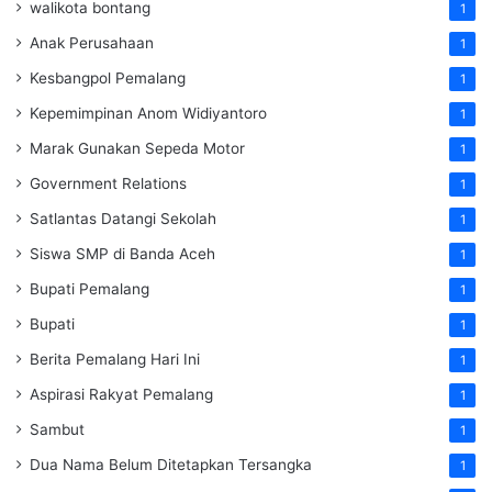
walikota bontang
1
Anak Perusahaan
1
Kesbangpol Pemalang
1
Kepemimpinan Anom Widiyantoro
1
Marak Gunakan Sepeda Motor
1
Government Relations
1
Satlantas Datangi Sekolah
1
Siswa SMP di Banda Aceh
1
Bupati Pemalang
1
Bupati
1
Berita Pemalang Hari Ini
1
Aspirasi Rakyat Pemalang
1
Sambut
1
Dua Nama Belum Ditetapkan Tersangka
1