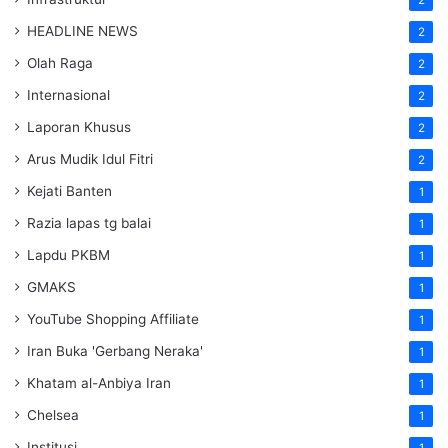
2
HEADLINE NEWS
2
Olah Raga
2
Internasional
2
Laporan Khusus
2
Arus Mudik Idul Fitri
2
Kejati Banten
1
Razia lapas tg balai
1
Lapdu PKBM
1
GMAKS
1
YouTube Shopping Affiliate
1
Iran Buka 'Gerbang Neraka'
1
Khatam al-Anbiya Iran
1
Chelsea
1
Institusi