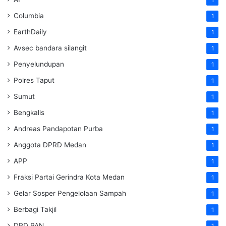
1
Columbia
1
EarthDaily
1
Avsec bandara silangit
1
Penyelundupan
1
Polres Taput
1
Sumut
1
Bengkalis
1
Andreas Pandapotan Purba
1
Anggota DPRD Medan
1
APP
1
Fraksi Partai Gerindra Kota Medan
1
Gelar Sosper Pengelolaan Sampah
1
Berbagi Takjil
1
DPD PAN