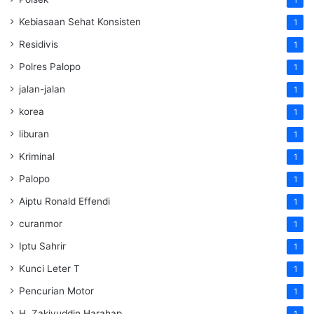
1
Kebiasaan Sehat Konsisten
1
Residivis
1
Polres Palopo
1
jalan-jalan
1
korea
1
liburan
1
Kriminal
1
Palopo
1
Aiptu Ronald Effendi
1
curanmor
1
Iptu Sahrir
1
Kunci Leter T
1
Pencurian Motor
1
H. Zakiyuddin Harahap