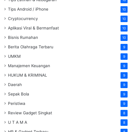
10
Tips Android / iPhone
10
Cryptocurrency
10
Aplikasi Viral & Bermanfaat
10
Bisnis Rumahan
10
Berita Olahraga Terbaru
9
UMKM
9
Manajemen Keuangan
9
HUKUM & KRIMINAL
9
Daerah
9
Sepak Bola
9
Peristiwa
9
Review Gadget Singkat
8
U T A M A
8
HP & Gadget Terbaru