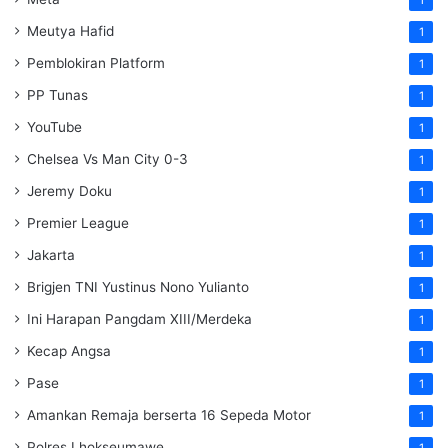
1
Meutya Hafid
1
Pemblokiran Platform
1
PP Tunas
1
YouTube
1
Chelsea Vs Man City 0-3
1
Jeremy Doku
1
Premier League
1
Jakarta
1
Brigjen TNI Yustinus Nono Yulianto
1
Ini Harapan Pangdam XIII/Merdeka
1
Kecap Angsa
1
Pase
1
Amankan Remaja berserta 16 Sepeda Motor
1
Polres Lhokseumawe