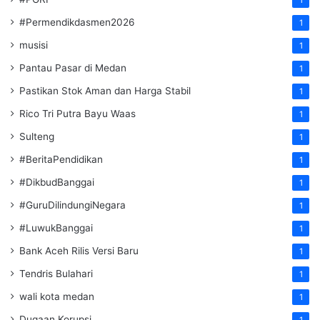
1
#Permendikdasmen2026
1
musisi
1
Pantau Pasar di Medan
1
Pastikan Stok Aman dan Harga Stabil
1
Rico Tri Putra Bayu Waas
1
Sulteng
1
#BeritaPendidikan
1
#DikbudBanggai
1
#GuruDilindungiNegara
1
#LuwukBanggai
1
Bank Aceh Rilis Versi Baru
1
Tendris Bulahari
1
wali kota medan
1
Dugaan Korupsi