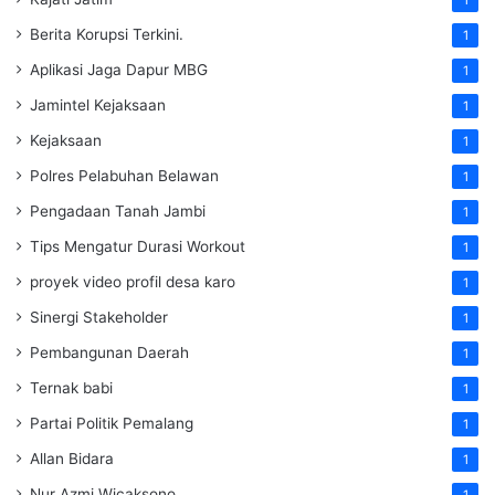
1
Berita Korupsi Terkini.
1
Aplikasi Jaga Dapur MBG
1
Jamintel Kejaksaan
1
Kejaksaan
1
Polres Pelabuhan Belawan
1
Pengadaan Tanah Jambi
1
Tips Mengatur Durasi Workout
1
proyek video profil desa karo
1
Sinergi Stakeholder
1
Pembangunan Daerah
1
Ternak babi
1
Partai Politik Pemalang
1
Allan Bidara
1
Nur Azmi Wicaksono