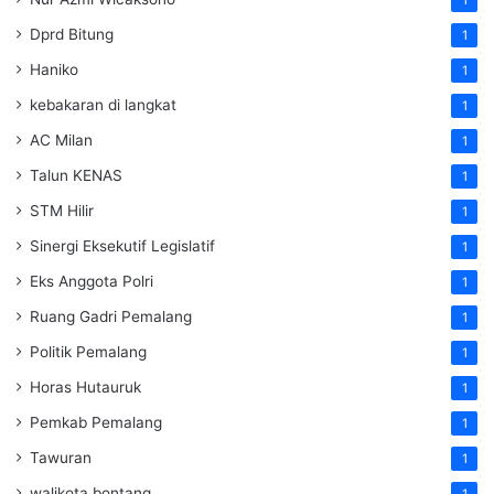
1
Dprd Bitung
1
Haniko
1
kebakaran di langkat
1
AC Milan
1
Talun KENAS
1
STM Hilir
1
Sinergi Eksekutif Legislatif
1
Eks Anggota Polri
1
Ruang Gadri Pemalang
1
Politik Pemalang
1
Horas Hutauruk
1
Pemkab Pemalang
1
Tawuran
1
walikota bontang