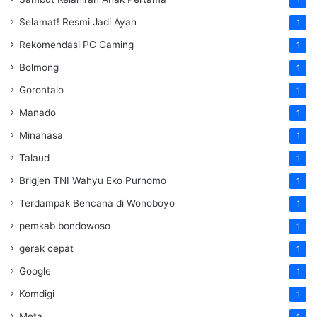
1
Selamat! Resmi Jadi Ayah
1
Rekomendasi PC Gaming
1
Bolmong
1
Gorontalo
1
Manado
1
Minahasa
1
Talaud
1
Brigjen TNI Wahyu Eko Purnomo
1
Terdampak Bencana di Wonoboyo
1
pemkab bondowoso
1
gerak cepat
1
Google
1
Komdigi
1
Meta