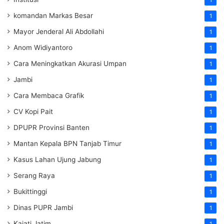
1
komandan Markas Besar
1
Mayor Jenderal Ali Abdollahi
1
Anom Widiyantoro
1
Cara Meningkatkan Akurasi Umpan
1
Jambi
1
Cara Membaca Grafik
1
CV Kopi Pait
1
DPUPR Provinsi Banten
1
Mantan Kepala BPN Tanjab Timur
1
Kasus Lahan Ujung Jabung
1
Serang Raya
1
Bukittinggi
1
Dinas PUPR Jambi
1
Kajati Jatim