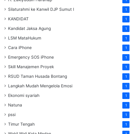
1
Silaturahmi ke Kanwil DJP Sumut I
1
KANDIDAT
1
Kandidat Jaksa Agung
1
LSM MataHukum
1
Cara iPhone
1
Emergency SOS iPhone
1
Skill Manajemen Proyek
1
RSUD Taman Husada Bontang
1
Langkah Mudah Mengelola Emosi
1
Ekonomi syariah
1
Natuna
1
pssi
1
Timur Tengah
1
Wakil Wali Kota Medan