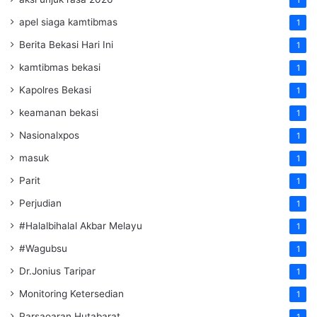
1
apel siaga kamtibmas
1
Berita Bekasi Hari Ini
1
kamtibmas bekasi
1
Kapolres Bekasi
1
keamanan bekasi
1
Nasionalxpos
1
masuk
1
Parit
1
Perjudian
1
#Halalbihalal Akbar Melayu
1
#Wagubsu
1
Dr.Jonius Taripar
1
Monitoring Ketersedian
1
Parsaoaran Hutabarat