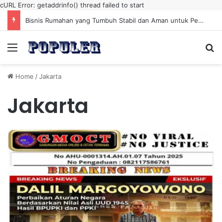
cURL Error: getaddrinfo() thread failed to start
Bisnis Rumahan yang Tumbuh Stabil dan Aman untuk Pendapatan Jangka Panjang
Menu
Se
Home
/
Jakarta
Jakarta