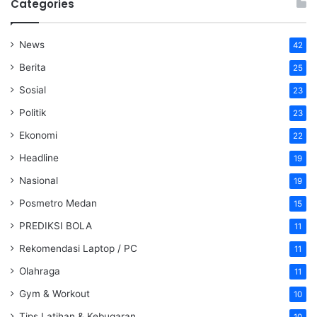
Categories
News
42
Berita
25
Sosial
23
Politik
23
Ekonomi
22
Headline
19
Nasional
19
Posmetro Medan
15
PREDIKSI BOLA
11
Rekomendasi Laptop / PC
11
Olahraga
11
Gym & Workout
10
Tips Latihan & Kebugaran