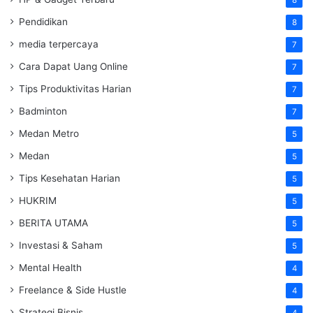
8
Pendidikan
8
media terpercaya
7
Cara Dapat Uang Online
7
Tips Produktivitas Harian
7
Badminton
7
Medan Metro
5
Medan
5
Tips Kesehatan Harian
5
HUKRIM
5
BERITA UTAMA
5
Investasi & Saham
5
Mental Health
4
Freelance & Side Hustle
4
Strategi Bisnis