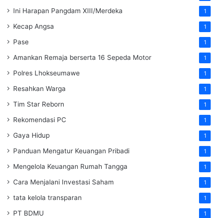
Ini Harapan Pangdam XIII/Merdeka
1
Kecap Angsa
1
Pase
1
Amankan Remaja berserta 16 Sepeda Motor
1
Polres Lhokseumawe
1
Resahkan Warga
1
Tim Star Reborn
1
Rekomendasi PC
1
Gaya Hidup
1
Panduan Mengatur Keuangan Pribadi
1
Mengelola Keuangan Rumah Tangga
1
Cara Menjalani Investasi Saham
1
tata kelola transparan
1
PT BDMU
1