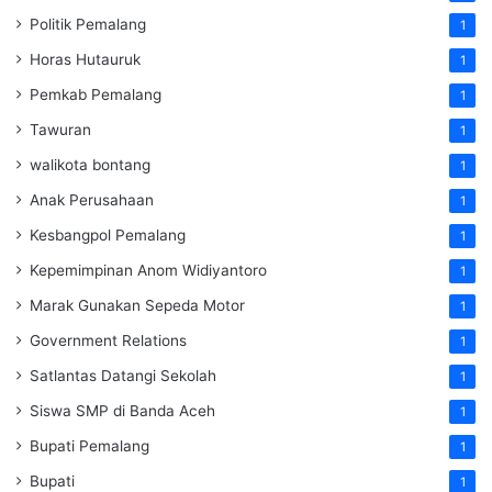
Politik Pemalang
1
Horas Hutauruk
1
Pemkab Pemalang
1
Tawuran
1
walikota bontang
1
Anak Perusahaan
1
Kesbangpol Pemalang
1
Kepemimpinan Anom Widiyantoro
1
Marak Gunakan Sepeda Motor
1
Government Relations
1
Satlantas Datangi Sekolah
1
Siswa SMP di Banda Aceh
1
Bupati Pemalang
1
Bupati
1