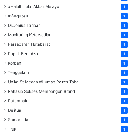
#Halalbihalal Akbar Melayu
1
#Wagubsu
1
Dr.Jonius Taripar
1
Monitoring Ketersedian
1
Parsaoaran Hutabarat
1
Pupuk Bersubsidi
1
Korban
1
Tenggelam
1
Unika St Medan #Humas Polres Toba
1
Rahasia Sukses Membangun Brand
1
Patumbak
1
Delitua
1
Samarinda
1
Truk
1