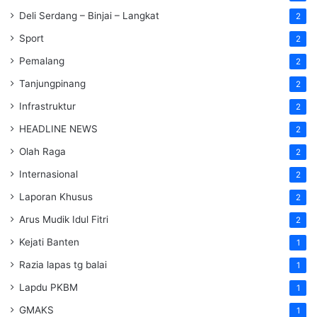
Deli Serdang – Binjai – Langkat
2
Sport
2
Pemalang
2
Tanjungpinang
2
Infrastruktur
2
HEADLINE NEWS
2
Olah Raga
2
Internasional
2
Laporan Khusus
2
Arus Mudik Idul Fitri
2
Kejati Banten
1
Razia lapas tg balai
1
Lapdu PKBM
1
GMAKS
1