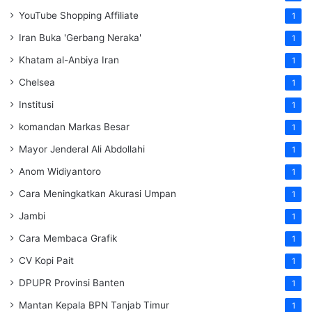
YouTube Shopping Affiliate
1
Iran Buka 'Gerbang Neraka'
1
Khatam al-Anbiya Iran
1
Chelsea
1
Institusi
1
komandan Markas Besar
1
Mayor Jenderal Ali Abdollahi
1
Anom Widiyantoro
1
Cara Meningkatkan Akurasi Umpan
1
Jambi
1
Cara Membaca Grafik
1
CV Kopi Pait
1
DPUPR Provinsi Banten
1
Mantan Kepala BPN Tanjab Timur
1