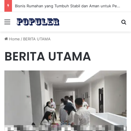
Kembangkan Keahlian Konsultan Keberlanjutan untuk Menghadapi Tantangan Hijau Masa Depan
Menu
Se
Home
/
BERITA UTAMA
BERITA UTAMA