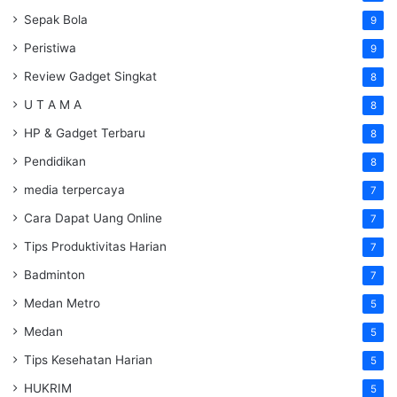
Sepak Bola
9
Peristiwa
9
Review Gadget Singkat
8
U T A M A
8
HP & Gadget Terbaru
8
Pendidikan
8
media terpercaya
7
Cara Dapat Uang Online
7
Tips Produktivitas Harian
7
Badminton
7
Medan Metro
5
Medan
5
Tips Kesehatan Harian
5
HUKRIM
5