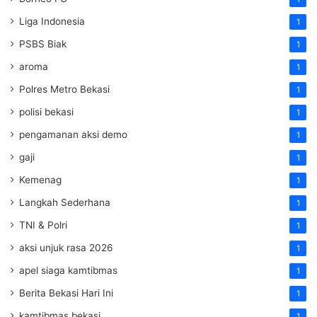
Liga Indonesia
1
PSBS Biak
1
aroma
1
Polres Metro Bekasi
1
polisi bekasi
1
pengamanan aksi demo
1
gaji
1
Kemenag
1
Langkah Sederhana
1
TNI & Polri
1
aksi unjuk rasa 2026
1
apel siaga kamtibmas
1
Berita Bekasi Hari Ini
1
kamtibmas bekasi
1