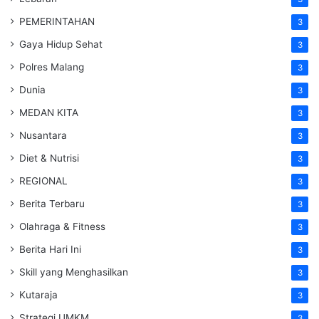
PEMERINTAHAN
3
Gaya Hidup Sehat
3
Polres Malang
3
Dunia
3
MEDAN KITA
3
Nusantara
3
Diet & Nutrisi
3
REGIONAL
3
Berita Terbaru
3
Olahraga & Fitness
3
Berita Hari Ini
3
Skill yang Menghasilkan
3
Kutaraja
3
Strategi UMKM
3