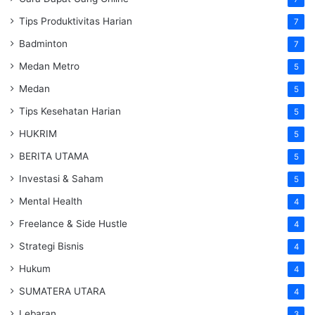
Tips Produktivitas Harian
7
Badminton
7
Medan Metro
5
Medan
5
Tips Kesehatan Harian
5
HUKRIM
5
BERITA UTAMA
5
Investasi & Saham
5
Mental Health
4
Freelance & Side Hustle
4
Strategi Bisnis
4
Hukum
4
SUMATERA UTARA
4
Lebaran
3