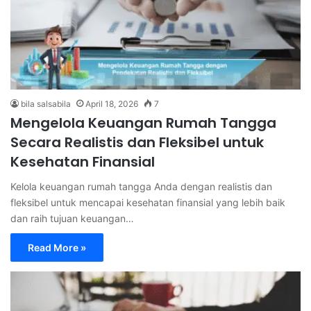
bila salsabila
April 18, 2026
7
Mengelola Keuangan Rumah Tangga
Secara Realistis dan Fleksibel untuk
Kesehatan Finansial
Kelola keuangan rumah tangga Anda dengan realistis dan
fleksibel untuk mencapai kesehatan finansial yang lebih baik
dan raih tujuan keuangan…
Read More »