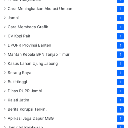
Cara Meningkatkan Akurasi Umpan
1
Jambi
1
Cara Membaca Grafik
1
CV Kopi Pait
1
DPUPR Provinsi Banten
1
Mantan Kepala BPN Tanjab Timur
1
Kasus Lahan Ujung Jabung
1
Serang Raya
1
Bukittinggi
1
Dinas PUPR Jambi
1
Kajati Jatim
1
Berita Korupsi Terkini.
1
Aplikasi Jaga Dapur MBG
1
Jamintel Kejaksaan
1