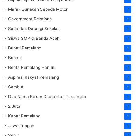
Marak Gunakan Sepeda Motor
1
Government Relations
1
Satlantas Datangi Sekolah
1
Siswa SMP di Banda Aceh
1
Bupati Pemalang
1
Bupati
1
Berita Pemalang Hari Ini
1
Aspirasi Rakyat Pemalang
1
Sambut
1
Dua Nama Belum Ditetapkan Tersangka
1
2 Juta
1
Kabar Pemalang
1
Jawa Tengah
1
Seri A
1