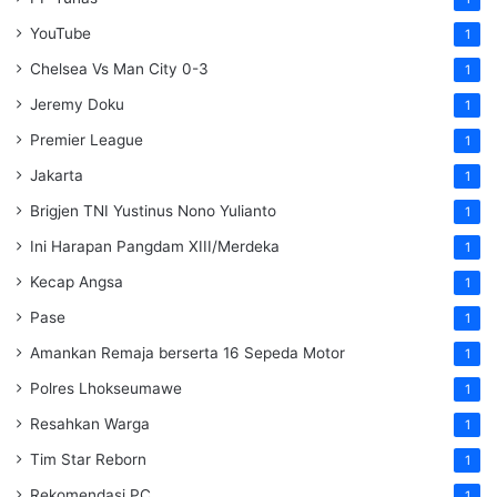
YouTube
1
Chelsea Vs Man City 0-3
1
Jeremy Doku
1
Premier League
1
Jakarta
1
Brigjen TNI Yustinus Nono Yulianto
1
Ini Harapan Pangdam XIII/Merdeka
1
Kecap Angsa
1
Pase
1
Amankan Remaja berserta 16 Sepeda Motor
1
Polres Lhokseumawe
1
Resahkan Warga
1
Tim Star Reborn
1
Rekomendasi PC
1