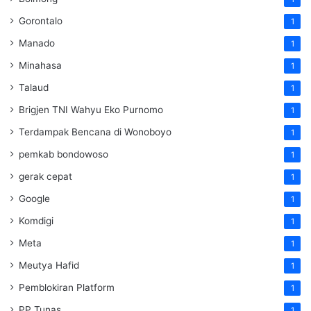
Gorontalo
1
Manado
1
Minahasa
1
Talaud
1
Brigjen TNI Wahyu Eko Purnomo
1
Terdampak Bencana di Wonoboyo
1
pemkab bondowoso
1
gerak cepat
1
Google
1
Komdigi
1
Meta
1
Meutya Hafid
1
Pemblokiran Platform
1
PP Tunas
1