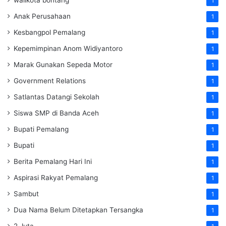
walikota bontang
1
Anak Perusahaan
1
Kesbangpol Pemalang
1
Kepemimpinan Anom Widiyantoro
1
Marak Gunakan Sepeda Motor
1
Government Relations
1
Satlantas Datangi Sekolah
1
Siswa SMP di Banda Aceh
1
Bupati Pemalang
1
Bupati
1
Berita Pemalang Hari Ini
1
Aspirasi Rakyat Pemalang
1
Sambut
1
Dua Nama Belum Ditetapkan Tersangka
1