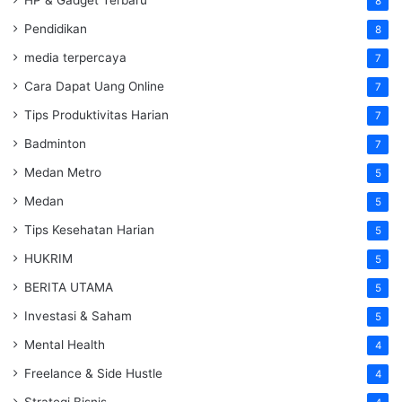
HP & Gadget Terbaru
8
Pendidikan
8
media terpercaya
7
Cara Dapat Uang Online
7
Tips Produktivitas Harian
7
Badminton
7
Medan Metro
5
Medan
5
Tips Kesehatan Harian
5
HUKRIM
5
BERITA UTAMA
5
Investasi & Saham
5
Mental Health
4
Freelance & Side Hustle
4