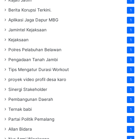
Kajati Jatim
1
Berita Korupsi Terkini.
1
Aplikasi Jaga Dapur MBG
1
Jamintel Kejaksaan
1
Kejaksaan
1
Polres Pelabuhan Belawan
1
Pengadaan Tanah Jambi
1
Tips Mengatur Durasi Workout
1
proyek video profil desa karo
1
Sinergi Stakeholder
1
Pembangunan Daerah
1
Ternak babi
1
Partai Politik Pemalang
1
Allan Bidara
1