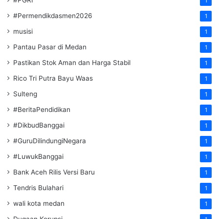
#PGRI
1
#Permendikdasmen2026
1
musisi
1
Pantau Pasar di Medan
1
Pastikan Stok Aman dan Harga Stabil
1
Rico Tri Putra Bayu Waas
1
Sulteng
1
#BeritaPendidikan
1
#DikbudBanggai
1
#GuruDilindungiNegara
1
#LuwukBanggai
1
Bank Aceh Rilis Versi Baru
1
Tendris Bulahari
1
wali kota medan
1