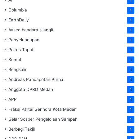
AI
1
Columbia
1
EarthDaily
1
Avsec bandara silangit
1
Penyelundupan
1
Polres Taput
1
Sumut
1
Bengkalis
1
Andreas Pandapotan Purba
1
Anggota DPRD Medan
1
APP
1
Fraksi Partai Gerindra Kota Medan
1
Gelar Sosper Pengelolaan Sampah
1
Berbagi Takjil
1