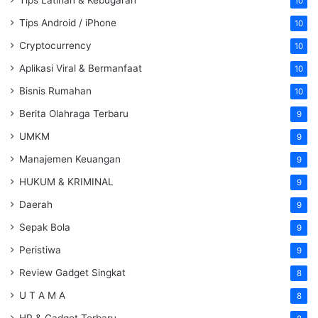
Tips Latihan & Kebugaran
10
Tips Android / iPhone
10
Cryptocurrency
10
Aplikasi Viral & Bermanfaat
10
Bisnis Rumahan
10
Berita Olahraga Terbaru
9
UMKM
9
Manajemen Keuangan
9
HUKUM & KRIMINAL
9
Daerah
9
Sepak Bola
9
Peristiwa
9
Review Gadget Singkat
8
U T A M A
8