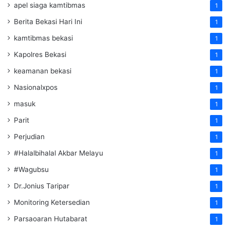
apel siaga kamtibmas
1
Berita Bekasi Hari Ini
1
kamtibmas bekasi
1
Kapolres Bekasi
1
keamanan bekasi
1
Nasionalxpos
1
masuk
1
Parit
1
Perjudian
1
#Halalbihalal Akbar Melayu
1
#Wagubsu
1
Dr.Jonius Taripar
1
Monitoring Ketersedian
1
Parsaoaran Hutabarat
1