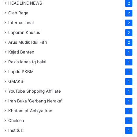
HEADLINE NEWS
2
Olah Raga
2
Internasional
2
Laporan Khusus
2
Arus Mudik Idul Fitri
2
Kejati Banten
1
Razia lapas tg balai
1
Lapdu PKBM
1
GMAKS
1
YouTube Shopping Affiliate
1
Iran Buka 'Gerbang Neraka'
1
Khatam al-Anbiya Iran
1
Chelsea
1
Institusi
1