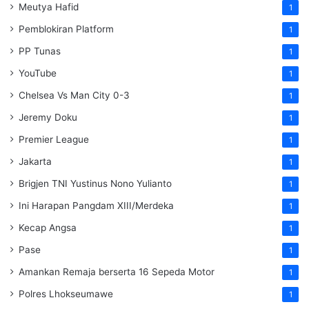
Meutya Hafid
1
Pemblokiran Platform
1
PP Tunas
1
YouTube
1
Chelsea Vs Man City 0-3
1
Jeremy Doku
1
Premier League
1
Jakarta
1
Brigjen TNI Yustinus Nono Yulianto
1
Ini Harapan Pangdam XIII/Merdeka
1
Kecap Angsa
1
Pase
1
Amankan Remaja berserta 16 Sepeda Motor
1
Polres Lhokseumawe
1