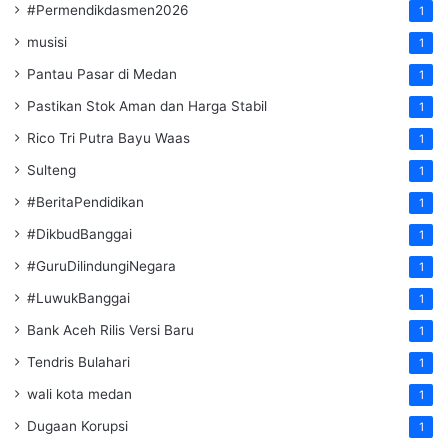
#Permendikdasmen2026
1
musisi
1
Pantau Pasar di Medan
1
Pastikan Stok Aman dan Harga Stabil
1
Rico Tri Putra Bayu Waas
1
Sulteng
1
#BeritaPendidikan
1
#DikbudBanggai
1
#GuruDilindungiNegara
1
#LuwukBanggai
1
Bank Aceh Rilis Versi Baru
1
Tendris Bulahari
1
wali kota medan
1
Dugaan Korupsi
1