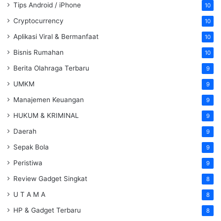
Tips Android / iPhone
10
Cryptocurrency
10
Aplikasi Viral & Bermanfaat
10
Bisnis Rumahan
10
Berita Olahraga Terbaru
9
UMKM
9
Manajemen Keuangan
9
HUKUM & KRIMINAL
9
Daerah
9
Sepak Bola
9
Peristiwa
9
Review Gadget Singkat
8
U T A M A
8
HP & Gadget Terbaru
8