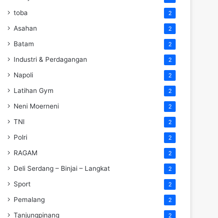
toba
2
Asahan
2
Batam
2
Industri & Perdagangan
2
Napoli
2
Latihan Gym
2
Neni Moerneni
2
TNI
2
Polri
2
RAGAM
2
Deli Serdang – Binjai – Langkat
2
Sport
2
Pemalang
2
Tanjungpinang
2