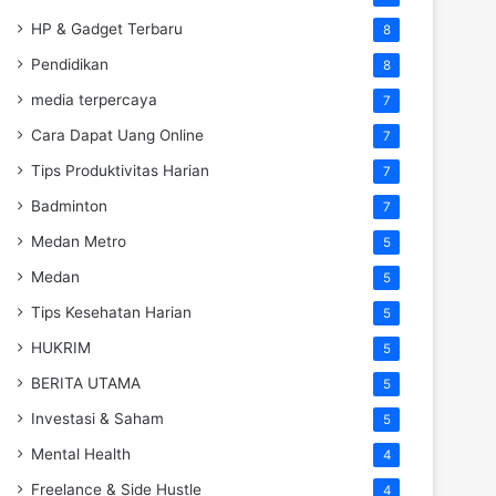
HP & Gadget Terbaru
8
Pendidikan
8
media terpercaya
7
Cara Dapat Uang Online
7
Tips Produktivitas Harian
7
Badminton
7
Medan Metro
5
Medan
5
Tips Kesehatan Harian
5
HUKRIM
5
BERITA UTAMA
5
Investasi & Saham
5
Mental Health
4
Freelance & Side Hustle
4