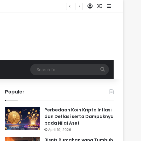
Log In
Random Article
Sidebar
Search
for
Populer
Perbedaan Koin Kripto Inflasi
dan Deflasi serta Dampaknya
pada Nilai Aset
April 19, 2026
Bisnis Rumahan yang Tumbuh