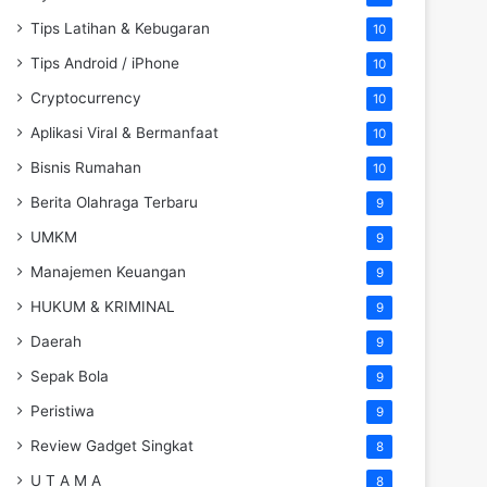
Tips Latihan & Kebugaran
10
Tips Android / iPhone
10
Cryptocurrency
10
Aplikasi Viral & Bermanfaat
10
Bisnis Rumahan
10
Berita Olahraga Terbaru
9
UMKM
9
Manajemen Keuangan
9
HUKUM & KRIMINAL
9
Daerah
9
Sepak Bola
9
Peristiwa
9
Review Gadget Singkat
8
U T A M A
8