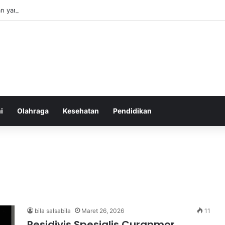
an yang Tumbuh Stabil dan Aman untuk Pendapatan Jangka Panjang
i
Olahraga
Kesehatan
Pendidikan
bila salsabila
Maret 26, 2026
11
Residivis Spesialis Curanmor