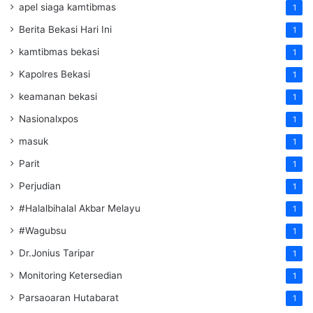
apel siaga kamtibmas
1
Berita Bekasi Hari Ini
1
kamtibmas bekasi
1
Kapolres Bekasi
1
keamanan bekasi
1
Nasionalxpos
1
masuk
1
Parit
1
Perjudian
1
#Halalbihalal Akbar Melayu
1
#Wagubsu
1
Dr.Jonius Taripar
1
Monitoring Ketersedian
1
Parsaoaran Hutabarat
1