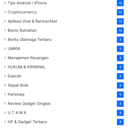
Tips Android / iPhone
10
Cryptocurrency
10
Aplikasi Viral & Bermanfaat
10
Bisnis Rumahan
10
Berita Olahraga Terbaru
9
UMKM
9
Manajemen Keuangan
9
HUKUM & KRIMINAL
9
Daerah
9
Sepak Bola
9
Peristiwa
9
Review Gadget Singkat
8
U T A M A
8
HP & Gadget Terbaru
8