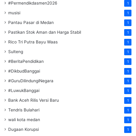
#Permendikdasmen2026
1
musisi
1
Pantau Pasar di Medan
1
Pastikan Stok Aman dan Harga Stabil
1
Rico Tri Putra Bayu Waas
1
Sulteng
1
#BeritaPendidikan
1
#DikbudBanggai
1
#GuruDilindungiNegara
1
#LuwukBanggai
1
Bank Aceh Rilis Versi Baru
1
Tendris Bulahari
1
wali kota medan
1
Dugaan Korupsi
1