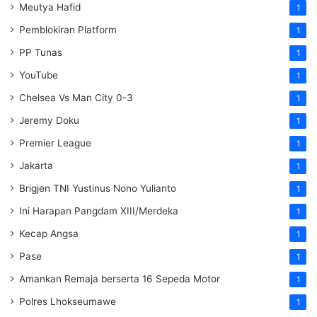
Meutya Hafid
1
Pemblokiran Platform
1
PP Tunas
1
YouTube
1
Chelsea Vs Man City 0-3
1
Jeremy Doku
1
Premier League
1
Jakarta
1
Brigjen TNI Yustinus Nono Yulianto
1
Ini Harapan Pangdam XIII/Merdeka
1
Kecap Angsa
1
Pase
1
Amankan Remaja berserta 16 Sepeda Motor
1
Polres Lhokseumawe
1