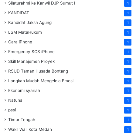
Silaturahmi ke Kanwil DJP Sumut I
1
KANDIDAT
1
Kandidat Jaksa Agung
1
LSM MataHukum
1
Cara iPhone
1
Emergency SOS iPhone
1
Skill Manajemen Proyek
1
RSUD Taman Husada Bontang
1
Langkah Mudah Mengelola Emosi
1
Ekonomi syariah
1
Natuna
1
pssi
1
Timur Tengah
1
Wakil Wali Kota Medan
1