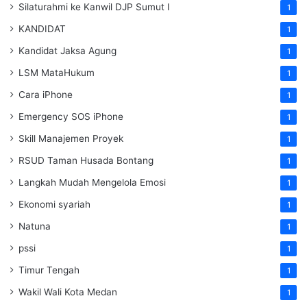
Silaturahmi ke Kanwil DJP Sumut I
1
KANDIDAT
1
Kandidat Jaksa Agung
1
LSM MataHukum
1
Cara iPhone
1
Emergency SOS iPhone
1
Skill Manajemen Proyek
1
RSUD Taman Husada Bontang
1
Langkah Mudah Mengelola Emosi
1
Ekonomi syariah
1
Natuna
1
pssi
1
Timur Tengah
1
Wakil Wali Kota Medan
1