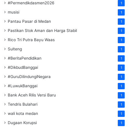
#Permendikdasmen2026
1
musisi
1
Pantau Pasar di Medan
1
Pastikan Stok Aman dan Harga Stabil
1
Rico Tri Putra Bayu Waas
1
Sulteng
1
#BeritaPendidikan
1
#DikbudBanggai
1
#GuruDilindungiNegara
1
#LuwukBanggai
1
Bank Aceh Rilis Versi Baru
1
Tendris Bulahari
1
wali kota medan
1
Dugaan Korupsi
1