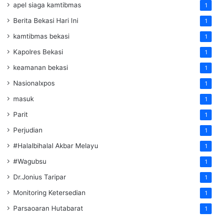
apel siaga kamtibmas
1
Berita Bekasi Hari Ini
1
kamtibmas bekasi
1
Kapolres Bekasi
1
keamanan bekasi
1
Nasionalxpos
1
masuk
1
Parit
1
Perjudian
1
#Halalbihalal Akbar Melayu
1
#Wagubsu
1
Dr.Jonius Taripar
1
Monitoring Ketersedian
1
Parsaoaran Hutabarat
1