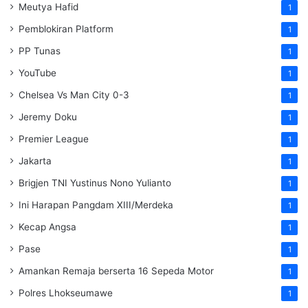
Meutya Hafid
1
Pemblokiran Platform
1
PP Tunas
1
YouTube
1
Chelsea Vs Man City 0-3
1
Jeremy Doku
1
Premier League
1
Jakarta
1
Brigjen TNI Yustinus Nono Yulianto
1
Ini Harapan Pangdam XIII/Merdeka
1
Kecap Angsa
1
Pase
1
Amankan Remaja berserta 16 Sepeda Motor
1
Polres Lhokseumawe
1