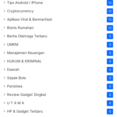
Tips Android / iPhone
10
Cryptocurrency
10
Aplikasi Viral & Bermanfaat
10
Bisnis Rumahan
10
Berita Olahraga Terbaru
9
UMKM
9
Manajemen Keuangan
9
HUKUM & KRIMINAL
9
Daerah
9
Sepak Bola
9
Peristiwa
9
Review Gadget Singkat
8
U T A M A
8
HP & Gadget Terbaru
8