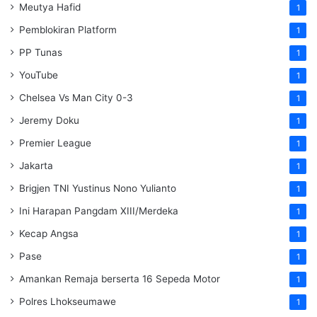
Meutya Hafid
1
Pemblokiran Platform
1
PP Tunas
1
YouTube
1
Chelsea Vs Man City 0-3
1
Jeremy Doku
1
Premier League
1
Jakarta
1
Brigjen TNI Yustinus Nono Yulianto
1
Ini Harapan Pangdam XIII/Merdeka
1
Kecap Angsa
1
Pase
1
Amankan Remaja berserta 16 Sepeda Motor
1
Polres Lhokseumawe
1