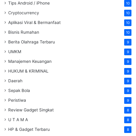
Tips Android / iPhone
10
Cryptocurrency
10
Aplikasi Viral & Bermanfaat
10
Bisnis Rumahan
10
Berita Olahraga Terbaru
9
UMKM
9
Manajemen Keuangan
9
HUKUM & KRIMINAL
9
Daerah
9
Sepak Bola
9
Peristiwa
9
Review Gadget Singkat
8
U T A M A
8
HP & Gadget Terbaru
8