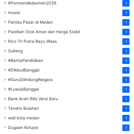
#Permendikdasmen2026
1
musisi
1
Pantau Pasar di Medan
1
Pastikan Stok Aman dan Harga Stabil
1
Rico Tri Putra Bayu Waas
1
Sulteng
1
#BeritaPendidikan
1
#DikbudBanggai
1
#GuruDilindungiNegara
1
#LuwukBanggai
1
Bank Aceh Rilis Versi Baru
1
Tendris Bulahari
1
wali kota medan
1
Dugaan Korupsi
1