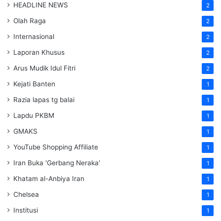
HEADLINE NEWS
2
Olah Raga
2
Internasional
2
Laporan Khusus
2
Arus Mudik Idul Fitri
2
Kejati Banten
1
Razia lapas tg balai
1
Lapdu PKBM
1
GMAKS
1
YouTube Shopping Affiliate
1
Iran Buka 'Gerbang Neraka'
1
Khatam al-Anbiya Iran
1
Chelsea
1
Institusi
1