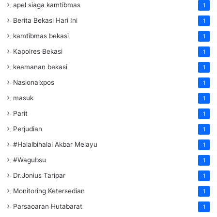
apel siaga kamtibmas
1
Berita Bekasi Hari Ini
1
kamtibmas bekasi
1
Kapolres Bekasi
1
keamanan bekasi
1
Nasionalxpos
1
masuk
1
Parit
1
Perjudian
1
#Halalbihalal Akbar Melayu
1
#Wagubsu
1
Dr.Jonius Taripar
1
Monitoring Ketersedian
1
Parsaoaran Hutabarat
1