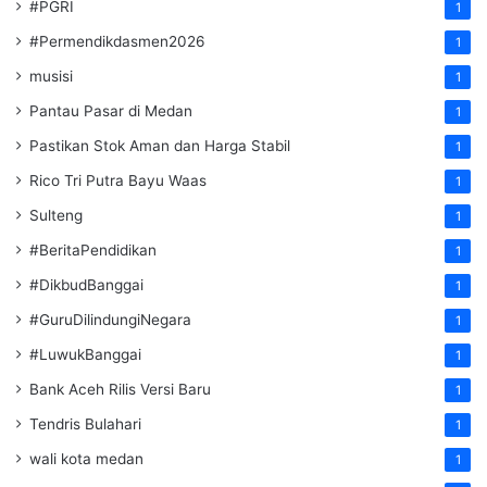
#PGRI
1
#Permendikdasmen2026
1
musisi
1
Pantau Pasar di Medan
1
Pastikan Stok Aman dan Harga Stabil
1
Rico Tri Putra Bayu Waas
1
Sulteng
1
#BeritaPendidikan
1
#DikbudBanggai
1
#GuruDilindungiNegara
1
#LuwukBanggai
1
Bank Aceh Rilis Versi Baru
1
Tendris Bulahari
1
wali kota medan
1