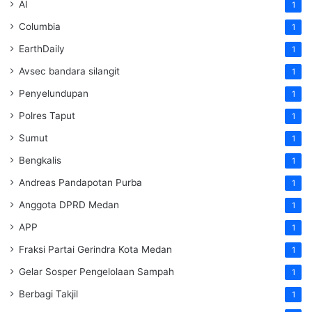
AI
1
Columbia
1
EarthDaily
1
Avsec bandara silangit
1
Penyelundupan
1
Polres Taput
1
Sumut
1
Bengkalis
1
Andreas Pandapotan Purba
1
Anggota DPRD Medan
1
APP
1
Fraksi Partai Gerindra Kota Medan
1
Gelar Sosper Pengelolaan Sampah
1
Berbagi Takjil
1