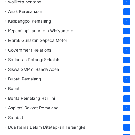
walikota bontang
1
Anak Perusahaan
1
Kesbangpol Pemalang
1
Kepemimpinan Anom Widiyantoro
1
Marak Gunakan Sepeda Motor
1
Government Relations
1
Satlantas Datangi Sekolah
1
Siswa SMP di Banda Aceh
1
Bupati Pemalang
1
Bupati
1
Berita Pemalang Hari Ini
1
Aspirasi Rakyat Pemalang
1
Sambut
1
Dua Nama Belum Ditetapkan Tersangka
1