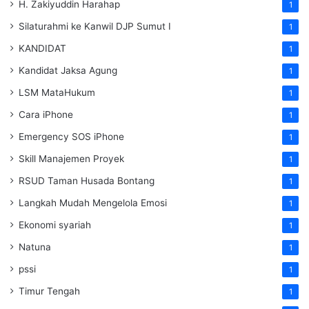
H. Zakiyuddin Harahap
1
Silaturahmi ke Kanwil DJP Sumut I
1
KANDIDAT
1
Kandidat Jaksa Agung
1
LSM MataHukum
1
Cara iPhone
1
Emergency SOS iPhone
1
Skill Manajemen Proyek
1
RSUD Taman Husada Bontang
1
Langkah Mudah Mengelola Emosi
1
Ekonomi syariah
1
Natuna
1
pssi
1
Timur Tengah
1