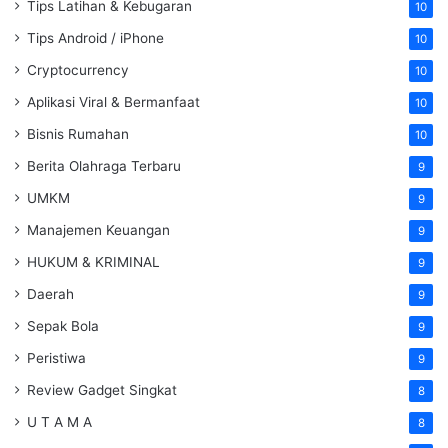
Tips Latihan & Kebugaran
10
Tips Android / iPhone
10
Cryptocurrency
10
Aplikasi Viral & Bermanfaat
10
Bisnis Rumahan
10
Berita Olahraga Terbaru
9
UMKM
9
Manajemen Keuangan
9
HUKUM & KRIMINAL
9
Daerah
9
Sepak Bola
9
Peristiwa
9
Review Gadget Singkat
8
U T A M A
8