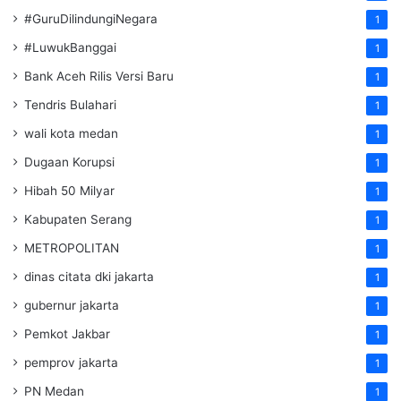
#GuruDilindungiNegara
1
#LuwukBanggai
1
Bank Aceh Rilis Versi Baru
1
Tendris Bulahari
1
wali kota medan
1
Dugaan Korupsi
1
Hibah 50 Milyar
1
Kabupaten Serang
1
METROPOLITAN
1
dinas citata dki jakarta
1
gubernur jakarta
1
Pemkot Jakbar
1
pemprov jakarta
1
PN Medan
1