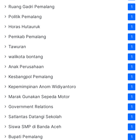
Ruang Gadri Pemalang
1
Politik Pemalang
1
Horas Hutauruk
1
Pemkab Pemalang
1
Tawuran
1
walikota bontang
1
Anak Perusahaan
1
Kesbangpol Pemalang
1
Kepemimpinan Anom Widiyantoro
1
Marak Gunakan Sepeda Motor
1
Government Relations
1
Satlantas Datangi Sekolah
1
Siswa SMP di Banda Aceh
1
Bupati Pemalang
1