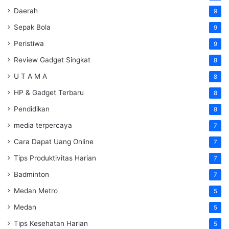
Daerah
9
Sepak Bola
9
Peristiwa
9
Review Gadget Singkat
8
U T A M A
8
HP & Gadget Terbaru
8
Pendidikan
8
media terpercaya
7
Cara Dapat Uang Online
7
Tips Produktivitas Harian
7
Badminton
7
Medan Metro
5
Medan
5
Tips Kesehatan Harian
5