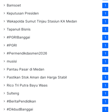
Bamsoet
1
Keputusan Presiden
1
Wakapolda Sumut Tinjau Stasiun KA Medan
1
Tapanuli Bisnis
1
#PGRIBanggai
1
#PGRI
1
#Permendikdasmen2026
1
musisi
1
Pantau Pasar di Medan
1
Pastikan Stok Aman dan Harga Stabil
1
Rico Tri Putra Bayu Waas
1
Sulteng
1
#BeritaPendidikan
1
#DikbudBanggai
1