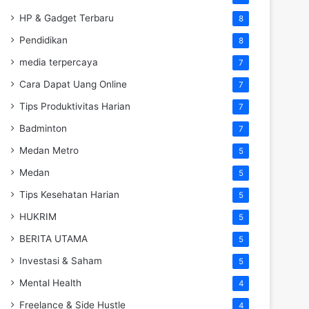
HP & Gadget Terbaru
8
Pendidikan
8
media terpercaya
7
Cara Dapat Uang Online
7
Tips Produktivitas Harian
7
Badminton
7
Medan Metro
5
Medan
5
Tips Kesehatan Harian
5
HUKRIM
5
BERITA UTAMA
5
Investasi & Saham
5
Mental Health
4
Freelance & Side Hustle
4