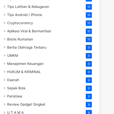
Tips Latihan & Kebugaran
10
Tips Android / iPhone
10
Cryptocurrency
10
Aplikasi Viral & Bermanfaat
10
Bisnis Rumahan
10
Berita Olahraga Terbaru
9
UMKM
9
Manajemen Keuangan
9
HUKUM & KRIMINAL
9
Daerah
9
Sepak Bola
9
Peristiwa
9
Review Gadget Singkat
8
U T A M A
8