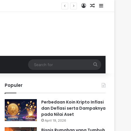
Log In
Random Article
Sidebar
Search
for
Populer
Perbedaan Koin Kripto Inflasi
dan Deflasi serta Dampaknya
pada Nilai Aset
April 19, 2026
Bisnis Rumahan yang Tumbuh