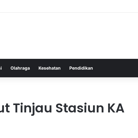
an yang Tumbuh Stabil dan Aman untuk Pendapatan Jangka Panjang
i
Olahraga
Kesehatan
Pendidikan
 Tinjau Stasiun KA