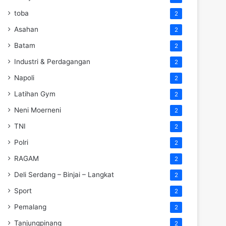
toba
2
Asahan
2
Batam
2
Industri & Perdagangan
2
Napoli
2
Latihan Gym
2
Neni Moerneni
2
TNI
2
Polri
2
RAGAM
2
Deli Serdang – Binjai – Langkat
2
Sport
2
Pemalang
2
Tanjungpinang
2