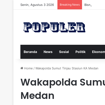
Senin, Agustus 3 2026
Breaking News
Bisnis Rumah
Beranda
News
Sosial
Politik
Ekonom
Home
/
Wakapolda Sumut Tinjau Stasiun KA Medan
Wakapolda Sumut
Medan