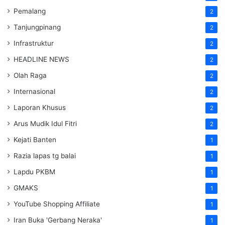
Pemalang
2
Tanjungpinang
2
Infrastruktur
2
HEADLINE NEWS
2
Olah Raga
2
Internasional
2
Laporan Khusus
2
Arus Mudik Idul Fitri
2
Kejati Banten
1
Razia lapas tg balai
1
Lapdu PKBM
1
GMAKS
1
YouTube Shopping Affiliate
1
Iran Buka 'Gerbang Neraka'
1