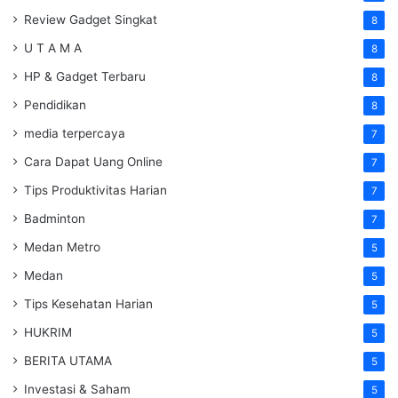
Review Gadget Singkat
8
U T A M A
8
HP & Gadget Terbaru
8
Pendidikan
8
media terpercaya
7
Cara Dapat Uang Online
7
Tips Produktivitas Harian
7
Badminton
7
Medan Metro
5
Medan
5
Tips Kesehatan Harian
5
HUKRIM
5
BERITA UTAMA
5
Investasi & Saham
5