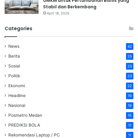
UMKM untuk Pertumbuhan Bisnis yang
Stabil dan Berkembang
April 18, 2026
Categories
News
42
Berita
25
Sosial
23
Politik
23
Ekonomi
22
Headline
19
Nasional
19
Posmetro Medan
15
PREDIKSI BOLA
11
Rekomendasi Laptop / PC
11