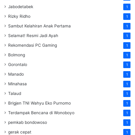
Jabodetabek
1
Rizky Ridho
1
Sambut Kelahiran Anak Pertama
1
Selamat! Resmi Jadi Ayah
1
Rekomendasi PC Gaming
1
Bolmong
1
Gorontalo
1
Manado
1
Minahasa
1
Talaud
1
Brigjen TNI Wahyu Eko Purnomo
1
Terdampak Bencana di Wonoboyo
1
pemkab bondowoso
1
gerak cepat
1