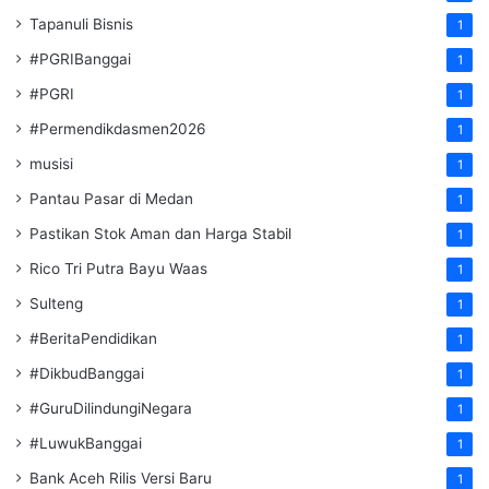
Tapanuli Bisnis
1
#PGRIBanggai
1
#PGRI
1
#Permendikdasmen2026
1
musisi
1
Pantau Pasar di Medan
1
Pastikan Stok Aman dan Harga Stabil
1
Rico Tri Putra Bayu Waas
1
Sulteng
1
#BeritaPendidikan
1
#DikbudBanggai
1
#GuruDilindungiNegara
1
#LuwukBanggai
1
Bank Aceh Rilis Versi Baru
1