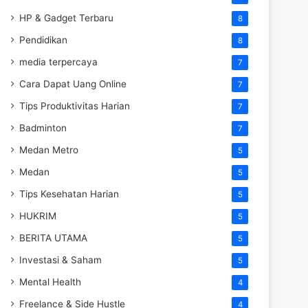
HP & Gadget Terbaru
8
Pendidikan
8
media terpercaya
7
Cara Dapat Uang Online
7
Tips Produktivitas Harian
7
Badminton
7
Medan Metro
5
Medan
5
Tips Kesehatan Harian
5
HUKRIM
5
BERITA UTAMA
5
Investasi & Saham
5
Mental Health
4
Freelance & Side Hustle
4