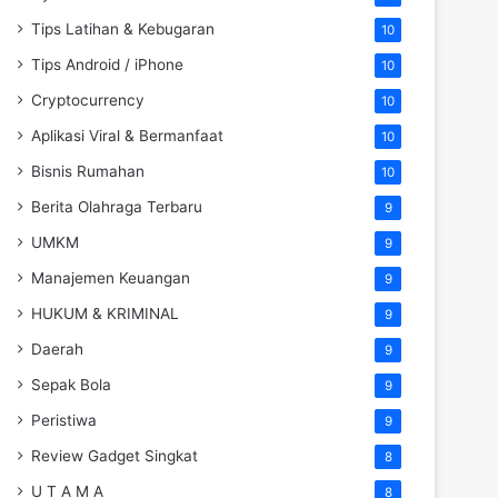
Tips Latihan & Kebugaran
10
Tips Android / iPhone
10
Cryptocurrency
10
Aplikasi Viral & Bermanfaat
10
Bisnis Rumahan
10
Berita Olahraga Terbaru
9
UMKM
9
Manajemen Keuangan
9
HUKUM & KRIMINAL
9
Daerah
9
Sepak Bola
9
Peristiwa
9
Review Gadget Singkat
8
U T A M A
8