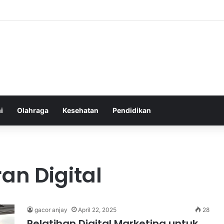
an yang Tumbuh Stabil dan Aman untuk Pendapatan Jangka Panjang
i
Olahraga
Kesehatan
Pendidikan
an Digital
gacor anjay
April 22, 2025
28
Pelatihan Digital Marketing untuk