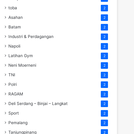
toba
2
Asahan
2
Batam
2
Industri & Perdagangan
2
Napoli
2
Latihan Gym
2
Neni Moerneni
2
TNI
2
Polri
2
RAGAM
2
Deli Serdang – Binjai – Langkat
2
Sport
2
Pemalang
2
Tanjungpinang
2