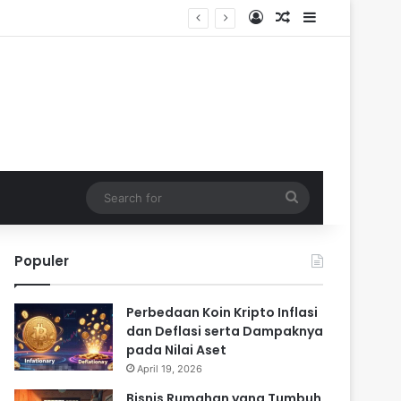
Log In
Random Article
Sidebar
Search
for
Populer
Perbedaan Koin Kripto Inflasi
dan Deflasi serta Dampaknya
pada Nilai Aset
April 19, 2026
Bisnis Rumahan yang Tumbuh