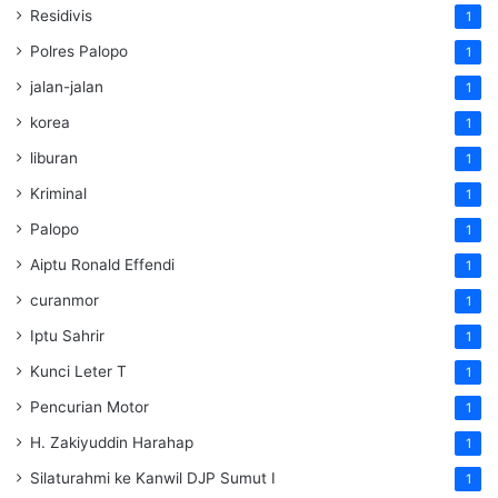
Residivis
1
Polres Palopo
1
jalan-jalan
1
korea
1
liburan
1
Kriminal
1
Palopo
1
Aiptu Ronald Effendi
1
curanmor
1
Iptu Sahrir
1
Kunci Leter T
1
Pencurian Motor
1
H. Zakiyuddin Harahap
1
Silaturahmi ke Kanwil DJP Sumut I
1