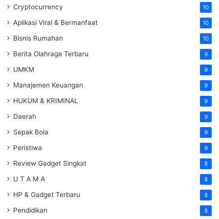
Cryptocurrency
10
Aplikasi Viral & Bermanfaat
10
Bisnis Rumahan
10
Berita Olahraga Terbaru
9
UMKM
9
Manajemen Keuangan
9
HUKUM & KRIMINAL
9
Daerah
9
Sepak Bola
9
Peristiwa
9
Review Gadget Singkat
8
U T A M A
8
HP & Gadget Terbaru
8
Pendidikan
8