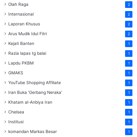
Olah Raga
2
Internasional
2
Laporan Khusus
2
Arus Mudik Idul Fitri
2
Kejati Banten
1
Razia lapas tg balai
1
Lapdu PKBM
1
GMAKS
1
YouTube Shopping Affiliate
1
Iran Buka 'Gerbang Neraka'
1
Khatam al-Anbiya Iran
1
Chelsea
1
Institusi
1
komandan Markas Besar
1