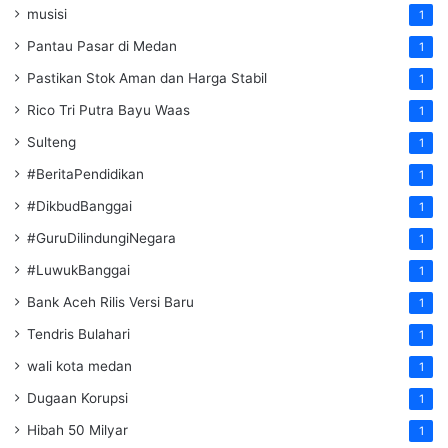
musisi
1
Pantau Pasar di Medan
1
Pastikan Stok Aman dan Harga Stabil
1
Rico Tri Putra Bayu Waas
1
Sulteng
1
#BeritaPendidikan
1
#DikbudBanggai
1
#GuruDilindungiNegara
1
#LuwukBanggai
1
Bank Aceh Rilis Versi Baru
1
Tendris Bulahari
1
wali kota medan
1
Dugaan Korupsi
1
Hibah 50 Milyar
1