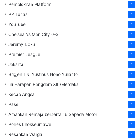
Pemblokiran Platform
1
PP Tunas
1
YouTube
1
Chelsea Vs Man City 0-3
1
Jeremy Doku
1
Premier League
1
Jakarta
1
Brigjen TNI Yustinus Nono Yulianto
1
Ini Harapan Pangdam XIII/Merdeka
1
Kecap Angsa
1
Pase
1
Amankan Remaja berserta 16 Sepeda Motor
1
Polres Lhokseumawe
1
Resahkan Warga
1