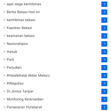
apel siaga kamtibmas
1
Berita Bekasi Hari Ini
1
kamtibmas bekasi
1
Kapolres Bekasi
1
keamanan bekasi
1
Nasionalxpos
1
masuk
1
Parit
1
Perjudian
1
#Halalbihalal Akbar Melayu
1
#Wagubsu
1
Dr.Jonius Taripar
1
Monitoring Ketersedian
1
Parsaoaran Hutabarat
1