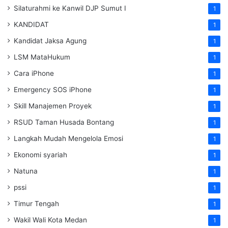
Silaturahmi ke Kanwil DJP Sumut I
1
KANDIDAT
1
Kandidat Jaksa Agung
1
LSM MataHukum
1
Cara iPhone
1
Emergency SOS iPhone
1
Skill Manajemen Proyek
1
RSUD Taman Husada Bontang
1
Langkah Mudah Mengelola Emosi
1
Ekonomi syariah
1
Natuna
1
pssi
1
Timur Tengah
1
Wakil Wali Kota Medan
1