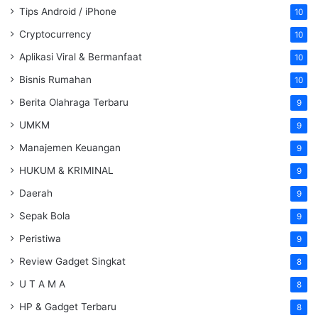
Tips Android / iPhone
10
Cryptocurrency
10
Aplikasi Viral & Bermanfaat
10
Bisnis Rumahan
10
Berita Olahraga Terbaru
9
UMKM
9
Manajemen Keuangan
9
HUKUM & KRIMINAL
9
Daerah
9
Sepak Bola
9
Peristiwa
9
Review Gadget Singkat
8
U T A M A
8
HP & Gadget Terbaru
8