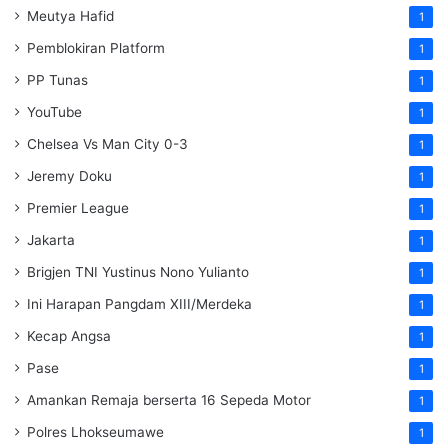
Meutya Hafid
1
Pemblokiran Platform
1
PP Tunas
1
YouTube
1
Chelsea Vs Man City 0-3
1
Jeremy Doku
1
Premier League
1
Jakarta
1
Brigjen TNI Yustinus Nono Yulianto
1
Ini Harapan Pangdam XIII/Merdeka
1
Kecap Angsa
1
Pase
1
Amankan Remaja berserta 16 Sepeda Motor
1
Polres Lhokseumawe
1