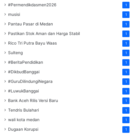
#Permendikdasmen2026
1
musisi
1
Pantau Pasar di Medan
1
Pastikan Stok Aman dan Harga Stabil
1
Rico Tri Putra Bayu Waas
1
Sulteng
1
#BeritaPendidikan
1
#DikbudBanggai
1
#GuruDilindungiNegara
1
#LuwukBanggai
1
Bank Aceh Rilis Versi Baru
1
Tendris Bulahari
1
wali kota medan
1
Dugaan Korupsi
1