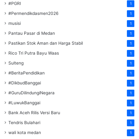
#PGRI
1
#Permendikdasmen2026
1
musisi
1
Pantau Pasar di Medan
1
Pastikan Stok Aman dan Harga Stabil
1
Rico Tri Putra Bayu Waas
1
Sulteng
1
#BeritaPendidikan
1
#DikbudBanggai
1
#GuruDilindungiNegara
1
#LuwukBanggai
1
Bank Aceh Rilis Versi Baru
1
Tendris Bulahari
1
wali kota medan
1