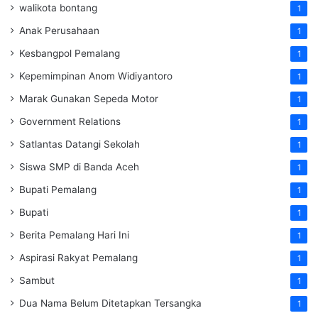
walikota bontang
1
Anak Perusahaan
1
Kesbangpol Pemalang
1
Kepemimpinan Anom Widiyantoro
1
Marak Gunakan Sepeda Motor
1
Government Relations
1
Satlantas Datangi Sekolah
1
Siswa SMP di Banda Aceh
1
Bupati Pemalang
1
Bupati
1
Berita Pemalang Hari Ini
1
Aspirasi Rakyat Pemalang
1
Sambut
1
Dua Nama Belum Ditetapkan Tersangka
1