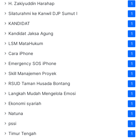
H. Zakiyuddin Harahap
1
Silaturahmi ke Kanwil DJP Sumut I
1
KANDIDAT
1
Kandidat Jaksa Agung
1
LSM MataHukum
1
Cara iPhone
1
Emergency SOS iPhone
1
Skill Manajemen Proyek
1
RSUD Taman Husada Bontang
1
Langkah Mudah Mengelola Emosi
1
Ekonomi syariah
1
Natuna
1
pssi
1
Timur Tengah
1