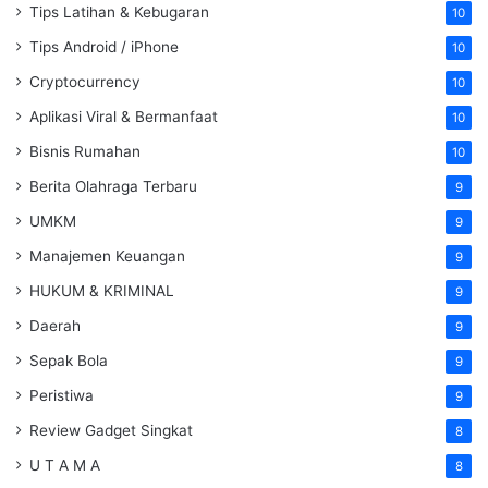
Tips Latihan & Kebugaran
10
Tips Android / iPhone
10
Cryptocurrency
10
Aplikasi Viral & Bermanfaat
10
Bisnis Rumahan
10
Berita Olahraga Terbaru
9
UMKM
9
Manajemen Keuangan
9
HUKUM & KRIMINAL
9
Daerah
9
Sepak Bola
9
Peristiwa
9
Review Gadget Singkat
8
U T A M A
8