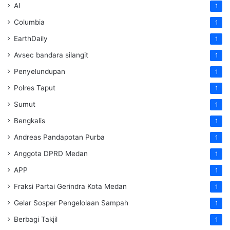
AI
1
Columbia
1
EarthDaily
1
Avsec bandara silangit
1
Penyelundupan
1
Polres Taput
1
Sumut
1
Bengkalis
1
Andreas Pandapotan Purba
1
Anggota DPRD Medan
1
APP
1
Fraksi Partai Gerindra Kota Medan
1
Gelar Sosper Pengelolaan Sampah
1
Berbagi Takjil
1