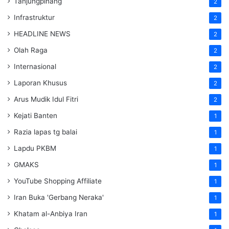
Tanjungpinang
2
Infrastruktur
2
HEADLINE NEWS
2
Olah Raga
2
Internasional
2
Laporan Khusus
2
Arus Mudik Idul Fitri
2
Kejati Banten
1
Razia lapas tg balai
1
Lapdu PKBM
1
GMAKS
1
YouTube Shopping Affiliate
1
Iran Buka 'Gerbang Neraka'
1
Khatam al-Anbiya Iran
1