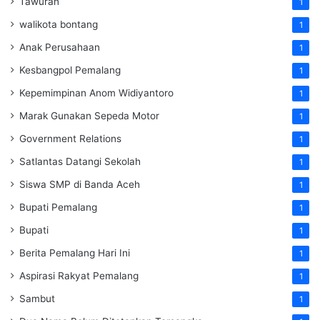
Tawuran
1
walikota bontang
1
Anak Perusahaan
1
Kesbangpol Pemalang
1
Kepemimpinan Anom Widiyantoro
1
Marak Gunakan Sepeda Motor
1
Government Relations
1
Satlantas Datangi Sekolah
1
Siswa SMP di Banda Aceh
1
Bupati Pemalang
1
Bupati
1
Berita Pemalang Hari Ini
1
Aspirasi Rakyat Pemalang
1
Sambut
1