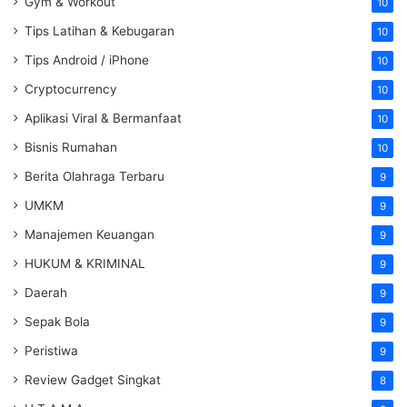
Gym & Workout
10
Tips Latihan & Kebugaran
10
Tips Android / iPhone
10
Cryptocurrency
10
Aplikasi Viral & Bermanfaat
10
Bisnis Rumahan
10
Berita Olahraga Terbaru
9
UMKM
9
Manajemen Keuangan
9
HUKUM & KRIMINAL
9
Daerah
9
Sepak Bola
9
Peristiwa
9
Review Gadget Singkat
8