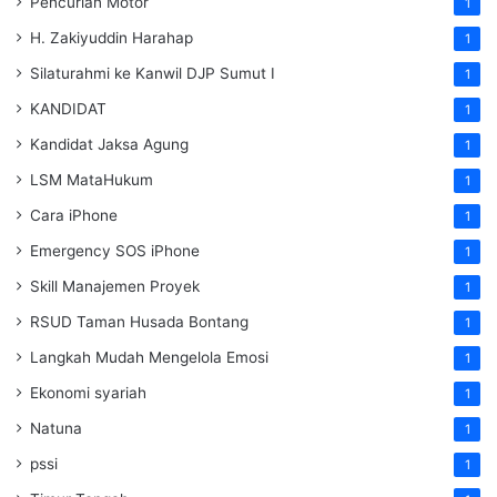
Pencurian Motor
1
H. Zakiyuddin Harahap
1
Silaturahmi ke Kanwil DJP Sumut I
1
KANDIDAT
1
Kandidat Jaksa Agung
1
LSM MataHukum
1
Cara iPhone
1
Emergency SOS iPhone
1
Skill Manajemen Proyek
1
RSUD Taman Husada Bontang
1
Langkah Mudah Mengelola Emosi
1
Ekonomi syariah
1
Natuna
1
pssi
1