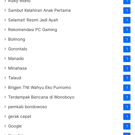
Rizky Ridho
1
Sambut Kelahiran Anak Pertama
1
Selamat! Resmi Jadi Ayah
1
Rekomendasi PC Gaming
1
Bolmong
1
Gorontalo
1
Manado
1
Minahasa
1
Talaud
1
Brigjen TNI Wahyu Eko Purnomo
1
Terdampak Bencana di Wonoboyo
1
pemkab bondowoso
1
gerak cepat
1
Google
1