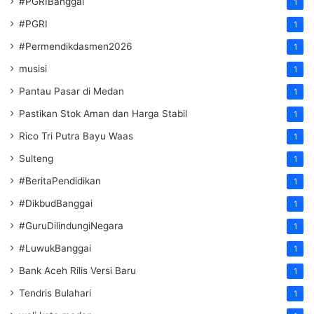
#PGRIBanggai
1
#PGRI
1
#Permendikdasmen2026
1
musisi
1
Pantau Pasar di Medan
1
Pastikan Stok Aman dan Harga Stabil
1
Rico Tri Putra Bayu Waas
1
Sulteng
1
#BeritaPendidikan
1
#DikbudBanggai
1
#GuruDilindungiNegara
1
#LuwukBanggai
1
Bank Aceh Rilis Versi Baru
1
Tendris Bulahari
1