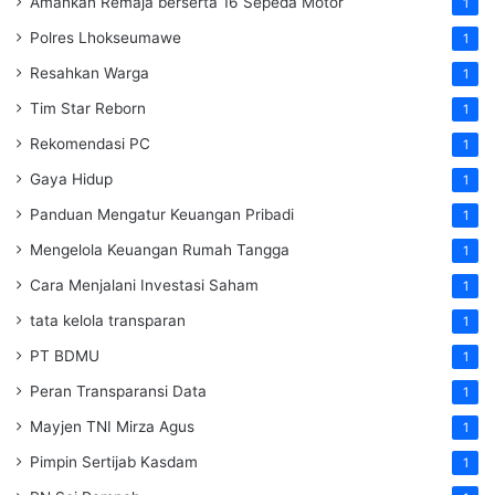
Amankan Remaja berserta 16 Sepeda Motor
1
Polres Lhokseumawe
1
Resahkan Warga
1
Tim Star Reborn
1
Rekomendasi PC
1
Gaya Hidup
1
Panduan Mengatur Keuangan Pribadi
1
Mengelola Keuangan Rumah Tangga
1
Cara Menjalani Investasi Saham
1
tata kelola transparan
1
PT BDMU
1
Peran Transparansi Data
1
Mayjen TNI Mirza Agus
1
Pimpin Sertijab Kasdam
1