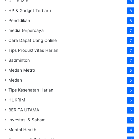
U T A M A
8
HP & Gadget Terbaru
8
Pendidikan
8
media terpercaya
7
Cara Dapat Uang Online
7
Tips Produktivitas Harian
7
Badminton
7
Medan Metro
5
Medan
5
Tips Kesehatan Harian
5
HUKRIM
5
BERITA UTAMA
5
Investasi & Saham
5
Mental Health
4