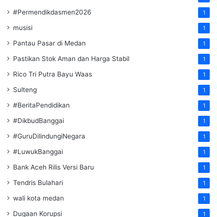
#Permendikdasmen2026
1
musisi
1
Pantau Pasar di Medan
1
Pastikan Stok Aman dan Harga Stabil
1
Rico Tri Putra Bayu Waas
1
Sulteng
1
#BeritaPendidikan
1
#DikbudBanggai
1
#GuruDilindungiNegara
1
#LuwukBanggai
1
Bank Aceh Rilis Versi Baru
1
Tendris Bulahari
1
wali kota medan
1
Dugaan Korupsi
1