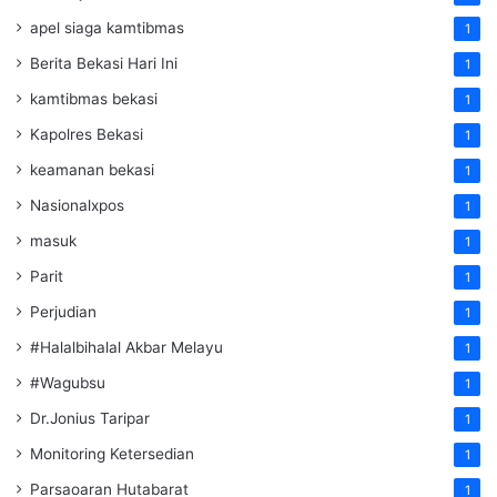
apel siaga kamtibmas
1
Berita Bekasi Hari Ini
1
kamtibmas bekasi
1
Kapolres Bekasi
1
keamanan bekasi
1
Nasionalxpos
1
masuk
1
Parit
1
Perjudian
1
#Halalbihalal Akbar Melayu
1
#Wagubsu
1
Dr.Jonius Taripar
1
Monitoring Ketersedian
1
Parsaoaran Hutabarat
1