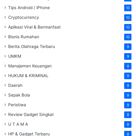
Tips Android / iPhone
10
Cryptocurrency
10
Aplikasi Viral & Bermanfaat
10
Bisnis Rumahan
10
Berita Olahraga Terbaru
9
UMKM
9
Manajemen Keuangan
9
HUKUM & KRIMINAL
9
Daerah
9
Sepak Bola
9
Peristiwa
9
Review Gadget Singkat
8
U T A M A
8
HP & Gadget Terbaru
8