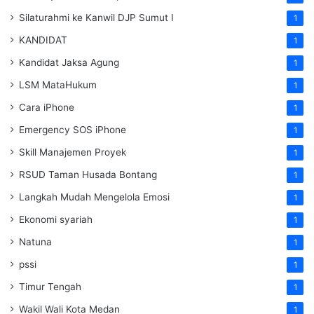
Silaturahmi ke Kanwil DJP Sumut I
1
KANDIDAT
1
Kandidat Jaksa Agung
1
LSM MataHukum
1
Cara iPhone
1
Emergency SOS iPhone
1
Skill Manajemen Proyek
1
RSUD Taman Husada Bontang
1
Langkah Mudah Mengelola Emosi
1
Ekonomi syariah
1
Natuna
1
pssi
1
Timur Tengah
1
Wakil Wali Kota Medan
1