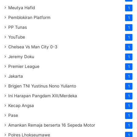
Meutya Hafid
1
Pemblokiran Platform
1
PP Tunas
1
YouTube
1
Chelsea Vs Man City 0-3
1
Jeremy Doku
1
Premier League
1
Jakarta
1
Brigjen TNI Yustinus Nono Yulianto
1
Ini Harapan Pangdam XIII/Merdeka
1
Kecap Angsa
1
Pase
1
Amankan Remaja berserta 16 Sepeda Motor
1
Polres Lhokseumawe
1