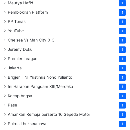
Meutya Hafid
1
Pemblokiran Platform
1
PP Tunas
1
YouTube
1
Chelsea Vs Man City 0-3
1
Jeremy Doku
1
Premier League
1
Jakarta
1
Brigjen TNI Yustinus Nono Yulianto
1
Ini Harapan Pangdam XIII/Merdeka
1
Kecap Angsa
1
Pase
1
Amankan Remaja berserta 16 Sepeda Motor
1
Polres Lhokseumawe
1