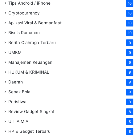
Tips Android / iPhone
10
Cryptocurrency
10
Aplikasi Viral & Bermanfaat
10
Bisnis Rumahan
10
Berita Olahraga Terbaru
9
UMKM
9
Manajemen Keuangan
9
HUKUM & KRIMINAL
9
Daerah
9
Sepak Bola
9
Peristiwa
9
Review Gadget Singkat
8
U T A M A
8
HP & Gadget Terbaru
8