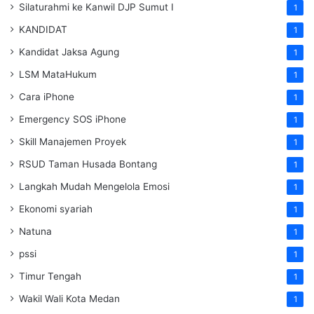
Silaturahmi ke Kanwil DJP Sumut I
1
KANDIDAT
1
Kandidat Jaksa Agung
1
LSM MataHukum
1
Cara iPhone
1
Emergency SOS iPhone
1
Skill Manajemen Proyek
1
RSUD Taman Husada Bontang
1
Langkah Mudah Mengelola Emosi
1
Ekonomi syariah
1
Natuna
1
pssi
1
Timur Tengah
1
Wakil Wali Kota Medan
1