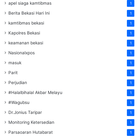
apel siaga kamtibmas
1
Berita Bekasi Hari Ini
1
kamtibmas bekasi
1
Kapolres Bekasi
1
keamanan bekasi
1
Nasionalxpos
1
masuk
1
Parit
1
Perjudian
1
#Halalbihalal Akbar Melayu
1
#Wagubsu
1
Dr.Jonius Taripar
1
Monitoring Ketersedian
1
Parsaoaran Hutabarat
1