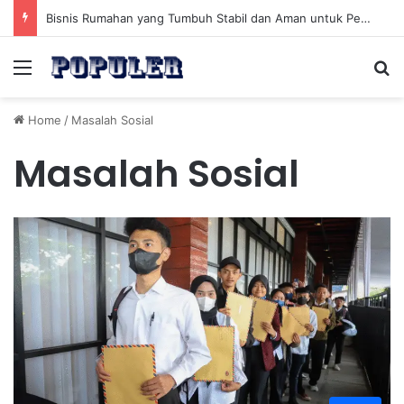
Bisnis Rumahan yang Tumbuh Stabil dan Aman untuk Pendapatan Jangka Panjang
Menu
Se
Home
/
Masalah Sosial
Masalah Sosial