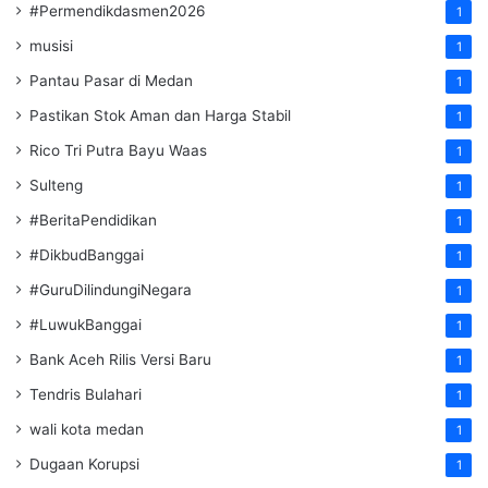
#Permendikdasmen2026
1
musisi
1
Pantau Pasar di Medan
1
Pastikan Stok Aman dan Harga Stabil
1
Rico Tri Putra Bayu Waas
1
Sulteng
1
#BeritaPendidikan
1
#DikbudBanggai
1
#GuruDilindungiNegara
1
#LuwukBanggai
1
Bank Aceh Rilis Versi Baru
1
Tendris Bulahari
1
wali kota medan
1
Dugaan Korupsi
1