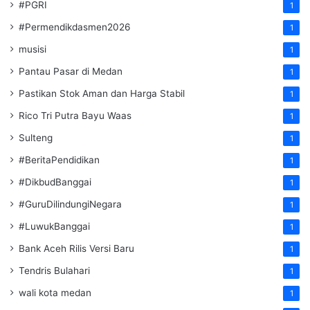
#PGRI
1
#Permendikdasmen2026
1
musisi
1
Pantau Pasar di Medan
1
Pastikan Stok Aman dan Harga Stabil
1
Rico Tri Putra Bayu Waas
1
Sulteng
1
#BeritaPendidikan
1
#DikbudBanggai
1
#GuruDilindungiNegara
1
#LuwukBanggai
1
Bank Aceh Rilis Versi Baru
1
Tendris Bulahari
1
wali kota medan
1