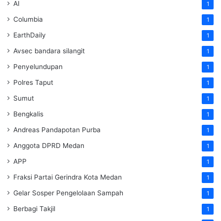
AI
1
Columbia
1
EarthDaily
1
Avsec bandara silangit
1
Penyelundupan
1
Polres Taput
1
Sumut
1
Bengkalis
1
Andreas Pandapotan Purba
1
Anggota DPRD Medan
1
APP
1
Fraksi Partai Gerindra Kota Medan
1
Gelar Sosper Pengelolaan Sampah
1
Berbagi Takjil
1