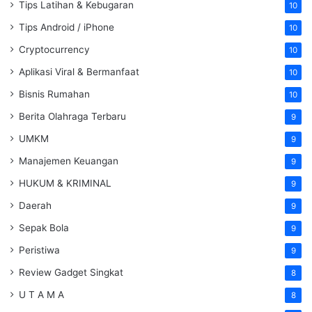
Tips Latihan & Kebugaran
10
Tips Android / iPhone
10
Cryptocurrency
10
Aplikasi Viral & Bermanfaat
10
Bisnis Rumahan
10
Berita Olahraga Terbaru
9
UMKM
9
Manajemen Keuangan
9
HUKUM & KRIMINAL
9
Daerah
9
Sepak Bola
9
Peristiwa
9
Review Gadget Singkat
8
U T A M A
8