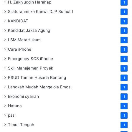
H. Zakiyuddin Harahap
1
Silaturahmi ke Kanwil DJP Sumut I
1
KANDIDAT
1
Kandidat Jaksa Agung
1
LSM MataHukum
1
Cara iPhone
1
Emergency SOS iPhone
1
Skill Manajemen Proyek
1
RSUD Taman Husada Bontang
1
Langkah Mudah Mengelola Emosi
1
Ekonomi syariah
1
Natuna
1
pssi
1
Timur Tengah
1