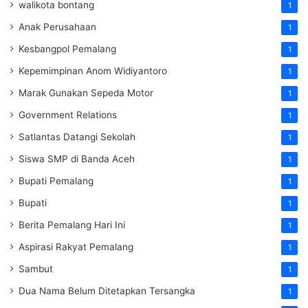
walikota bontang
1
Anak Perusahaan
1
Kesbangpol Pemalang
1
Kepemimpinan Anom Widiyantoro
1
Marak Gunakan Sepeda Motor
1
Government Relations
1
Satlantas Datangi Sekolah
1
Siswa SMP di Banda Aceh
1
Bupati Pemalang
1
Bupati
1
Berita Pemalang Hari Ini
1
Aspirasi Rakyat Pemalang
1
Sambut
1
Dua Nama Belum Ditetapkan Tersangka
1